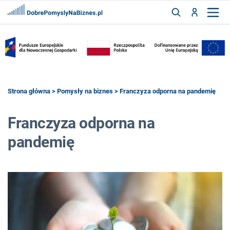
FRANCZYZY
AKTUALNOŚCI
CYFRYZACJA
SZUKAJ
Strona główna
>
Pomysły na biznes
> Franczyza odporna na pandemię
Franczyza odporna na
ZALOGUJ
pandemię
ZAREJESTRUJ