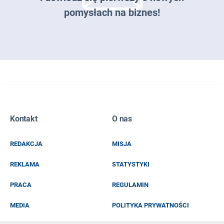
pomysłach na biznes!
Zapisz się do naszego newslettera
Kontakt
O nas
EMAIL
REDAKCJA
MISJA
IMIĘ I NAZWISKO
REKLAMA
STATYSTYKI
PRACA
REGULAMIN
MEDIA
POLITYKA PRYWATNOŚCI
KOD Z OBRAZKA