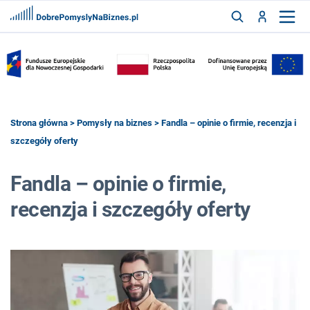
FRANCZYZY
AKTUALNOŚCI
CYFRYZACJA
SZUKAJ
Strona główna
>
Pomysły na biznes
> Fandla – opinie o firmie, recenzja i
szczegóły oferty
ZALOGUJ
Fandla – opinie o firmie,
recenzja i szczegóły oferty
ZAREJESTRUJ