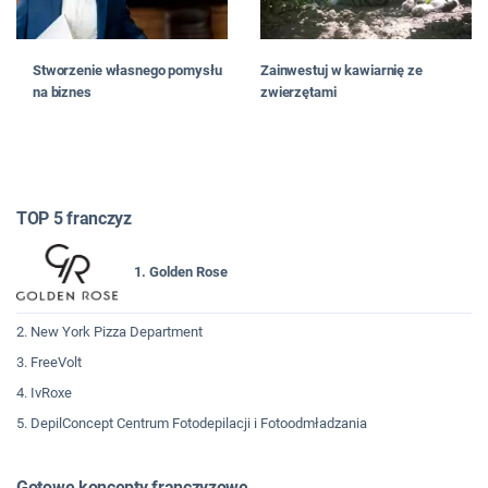
Stworzenie własnego pomysłu
Zainwestuj w kawiarnię ze
na biznes
zwierzętami
TOP 5 franczyz
1. Golden Rose
2. New York Pizza Department
3. FreeVolt
4. IvRoxe
5. DepilConcept Centrum Fotodepilacji i Fotoodmładzania
Gotowe koncepty franczyzowe