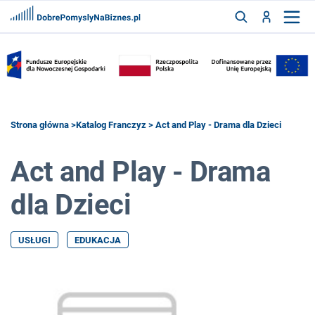
FRANCZYZY
AKTUALNOŚCI
CYFRYZACJA
SZUKAJ
Strona główna
>
Katalog Franczyz
> Act and Play - Drama dla Dzieci
Act and Play - Drama
ZALOGUJ
dla Dzieci
ZAREJESTRUJ
USŁUGI
EDUKACJA