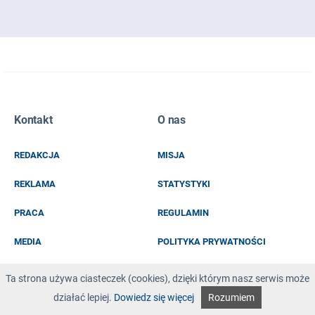
Zapisz się do naszego newslettera
Kontakt
O nas
EMAIL
REDAKCJA
MISJA
IMIĘ I NAZWISKO
REKLAMA
STATYSTYKI
PRACA
REGULAMIN
MEDIA
POLITYKA PRYWATNOŚCI
KOD Z OBRAZKA
Ta strona używa ciasteczek (cookies), dzięki którym nasz serwis może
działać lepiej.
Dowiedz się więcej
Rozumiem