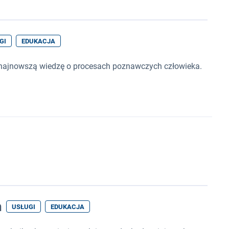
GI
EDUKACJA
 o najnowszą wiedzę o procesach poznawczych człowieka.
h
USŁUGI
EDUKACJA