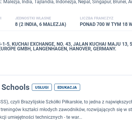
 Malezja, India, Tajlandia, Indonezja, Nepal, Singapur, Brunei, Au
I
JEDNOSTKI WŁASNE
LICZBA FRANCZYZ
8 (2 INDIA, 6 MALEZJA)
PONAD 700 W TYM 18 
B-1-5, KUCHAI EXCHANGE, NO. 43, JALAN KUCHAI MAJU 13,
G EUROPE GMBH, LANGENHAGEN, HANOVER, GERMANY.
r Schools
USŁUGI
EDUKACJA
S), czyli Brazylijskie Szkółki Piłkarskie, to jedna z największych
ningów kształci młodych zawodników, rozwijających się w styl
kcji umiejętności technicznych - te war...