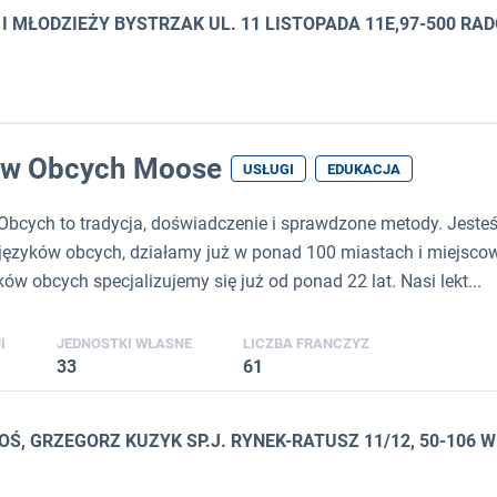
 MŁODZIEŻY BYSTRZAK UL. 11 LISTOPADA 11E,97-500 R
ów Obcych Moose
USŁUGI
EDUKACJA
ych to tradycja, doświadczenie i sprawdzone metody. Jesteśm
ęzyków obcych, działamy już w ponad 100 miastach i miejscow
ów obcych specjalizujemy się już od ponad 22 lat. Nasi lekt...
I
JEDNOSTKI WŁASNE
LICZBA FRANCZYZ
33
61
, GRZEGORZ KUZYK SP.J. RYNEK-RATUSZ 11/12, 50-106