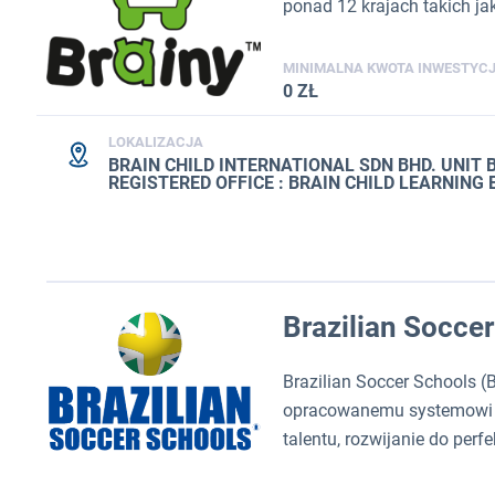
ponad 12 krajach takich jak:
MINIMALNA KWOTA INWESTYCJ
0 ZŁ
LOKALIZACJA
BRAIN CHILD INTERNATIONAL SDN BHD. UNIT 
REGISTERED OFFICE : BRAIN CHILD LEARNIN
Brazilian Socce
Brazilian Soccer Schools (BS
opracowanemu systemowi tre
talentu, rozwijanie do perfe