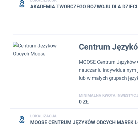
LOKALIZACJA
AKADEMIA TWÓRCZEGO ROZWOJU DLA DZIECI I
Centrum Język
MOOSE Centrum Języków Obc
nauczaniu indywidualnym j
lub w małych grupach język
MINIMALNA KWOTA INWESTYCJ
0 ZŁ
LOKALIZACJA
MOOSE CENTRUM JĘZYKÓW OBCYCH MAREK ŁOŚ