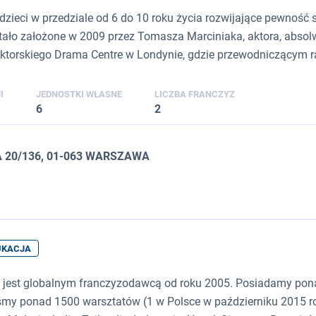
a dzieci w przedziale od 6 do 10 roku życia rozwijające pewność
stało założone w 2009 przez Tomasza Marciniaka, aktora, absol
torskiego Drama Centre w Londynie, gdzie przewodniczącym rad
I
JEDNOSTKI WŁASNE
LICZBA FRANCZYZ
6
2
 20/136, 01-063 WARSZAWA
UKACJA
g jest globalnym franczyzodawcą od roku 2005. Posiadamy pon
my ponad 1500 warsztatów (1 w Polsce w październiku 2015 r