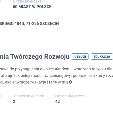
I
LICZBA FRANCZYZ
50 MIAST W POLSCE
SKIEGO 184B, 71-256 SZCZECIN
mia Twórczego Rozwoju
USŁUGI
EDUKACJA
twa do przystąpienia do sieci Akademii twórczego rozwoju dla 
oferuje tak pełny model franchisingowy: podróżnicze kursy rozwo
i, akcje twórcze: wakacje i ferie w mie�...
I
JEDNOSTKI WŁASNE
LICZBA FRANCZYZ
2
42