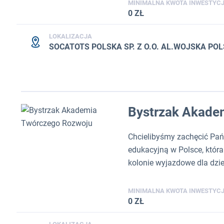
MINIMALNA KWOTA INWESTYCJ
0 ZŁ
LOKALIZACJA
SOCATOTS POLSKA SP. Z O.O. AL.WOJSKA POL
Bystrzak Akade
Chcielibyśmy zachęcić Pańs
edukacyjną w Polsce, która 
kolonie wyjazdowe dla dziec
MINIMALNA KWOTA INWESTYCJ
0 ZŁ