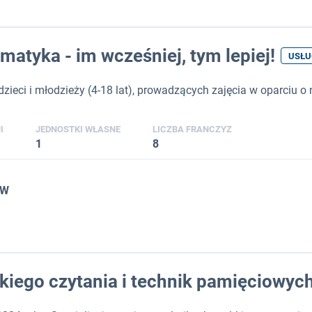
atyka - im wcześniej, tym lepiej!
USŁU
dzieci i młodzieży (4-18 lat), prowadzących zajęcia w oparciu
I
JEDNOSTKI WŁASNE
LICZBA FRANCZYZ
1
8
AW
kiego czytania i technik pamięciowyc