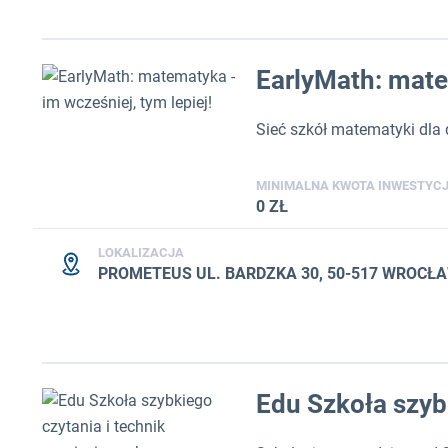
EarlyMath: matem
Sieć szkół matematyki dla 
MINIMALNA KWOTA INWESTYCJ
0 ZŁ
LOKALIZACJA
PROMETEUS UL. BARDZKA 30, 50-517 WROCŁ
Edu Szkoła szyb