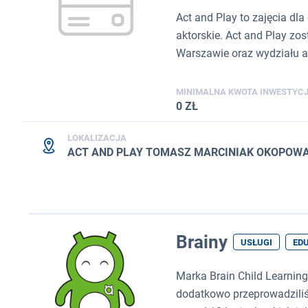
Act and Play to zajęcia dl
aktorskie. Act and Play zo
Warszawie oraz wydziału ak
MINIMALNA KWOTA INWESTYCJ
0 ZŁ
LOKALIZACJA
ACT AND PLAY TOMASZ MARCINIAK OKOPOWA
Brainy
USŁUGI
ED
Marka Brain Child Learnin
dodatkowo przeprowadziliś