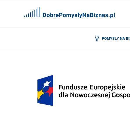
POMYSŁY NA B