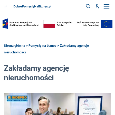
FRANCZYZY
AKTUALNOŚCI
CYFRYZACJA
SZUKAJ
Strona główna
>
Pomysły na biznes
> Zakładamy agencję
nieruchomości
ZALOGUJ
Zakładamy agencję
nieruchomości
ZAREJESTRUJ