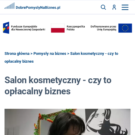
FRANCZYZY
AKTUALNOŚCI
CYFRYZACJA
SZUKAJ
Strona główna
>
Pomysły na biznes
> Salon kosmetyczny - czy to
opłacalny biznes
ZALOGUJ
Salon kosmetyczny - czy to
opłacalny biznes
ZAREJESTRUJ