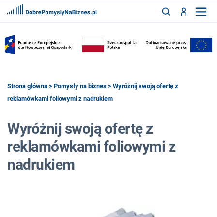
FRANCZYZY
AKTUALNOŚCI
CYFRYZACJA
SZUKAJ
Strona główna
>
Pomysły na biznes
> Wyróżnij swoją ofertę z
reklamówkami foliowymi z nadrukiem
ZALOGUJ
Wyróżnij swoją ofertę z
reklamówkami foliowymi z
ZAREJESTRUJ
nadrukiem