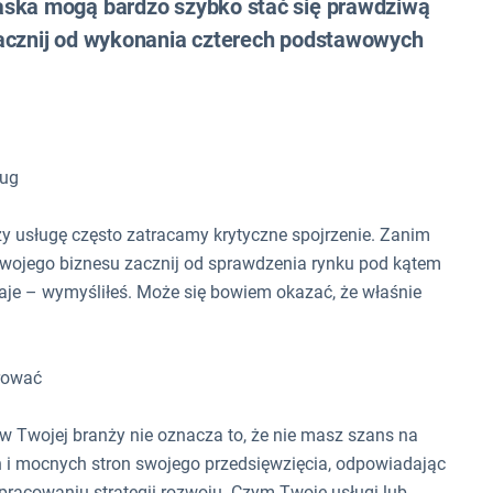
aska mogą bardzo szybko stać się prawdziwą
Zacznij od wykonania czterech podstawowych
ług
y usługę często zatracamy krytyczne spojrzenie. Zanim
swojego biznesu zacznij od sprawdzenia rynku pod kątem
ydaje – wymyśliłeś. Może się bowiem okazać, że właśnie
erować
e w Twojej branży nie oznacza to, że nie masz szans na
h i mocnych stron swojego przedsięwzięcia, odpowiadając
pracowaniu strategii rozwoju. Czym Twoje usługi lub