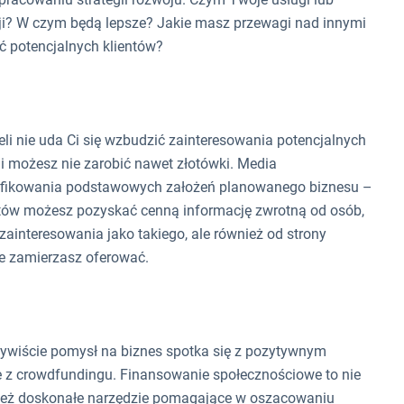
cji? W czym będą lepsze? Jakie masz przewagi nad innymi
ć potencjalnych klientów?
li nie uda Ci się wzbudzić zainteresowania potencjalnych
ji możesz nie zarobić nawet złotówki. Media
yfikowania podstawowych założeń planowanego biznesu –
któw możesz pozyskać cenną informację zwrotną od osób,
zainteresowania jako takiego, ale również od strony
e zamierzasz oferować.
zywiście pomysł na biznes spotka się z pozytywnym
 z crowdfundingu. Finansowanie społecznościowe to nie
wnież doskonałe narzędzie pomagające w oszacowaniu