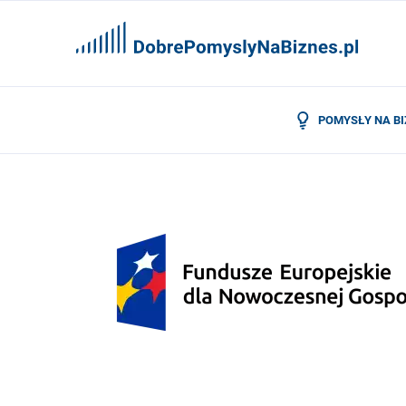
POMYSŁY NA B