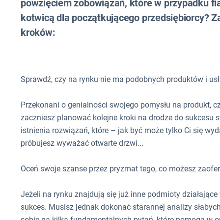
powzięciem zobowiązań, które w przypadku fi
kotwicą dla początkującego przedsiębiorcy? 
kroków:
Sprawdź, czy na rynku nie ma podobnych produktów i us
Przekonani o genialności swojego pomysłu na produkt, cz
zaczniesz planować kolejne kroki na drodze do sukcesu 
istnienia rozwiązań, które – jak być może tylko Ci się w
próbujesz wyważać otwarte drzwi...
Oceń swoje szanse przez pryzmat tego, co możesz zaof
Jeżeli na rynku znajdują się już inne podmioty działając
sukces. Musisz jednak dokonać starannej analizy słabyc
sobie na kilka fundamentalnych pytań, które pomogą w o