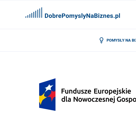
POMYSŁY NA B