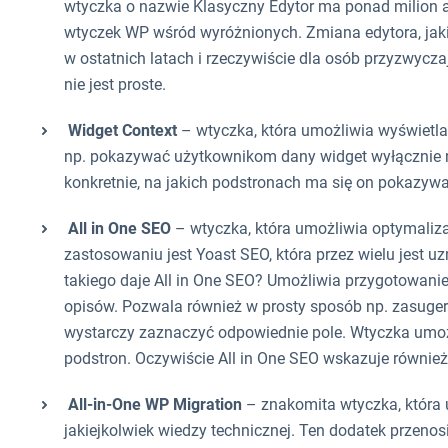
wtyczka o nazwie Klasyczny Edytor ma ponad milion ak
wtyczek WP wśród wyróżnionych. Zmiana edytora, jaki
w ostatnich latach i rzeczywiście dla osób przyzwyc
nie jest proste.
Widget Context
– wtyczka, która umożliwia wyświetl
np. pokazywać użytkownikom dany widget wyłącznie n
konkretnie, na jakich podstronach ma się on pokazywa
All in One SEO
– wtyczka, która umożliwia optymaliz
zastosowaniu jest Yoast SEO, która przez wielu jest 
takiego daje All in One SEO? Umożliwia przygotowanie
opisów. Pozwala również w prosty sposób np. zasuge
wystarczy zaznaczyć odpowiednie pole. Wtyczka umożl
podstron. Oczywiście All in One SEO wskazuje równie
All-in-One WP Migration
– znakomita wtyczka, która u
jakiejkolwiek wiedzy technicznej. Ten dodatek przenosi