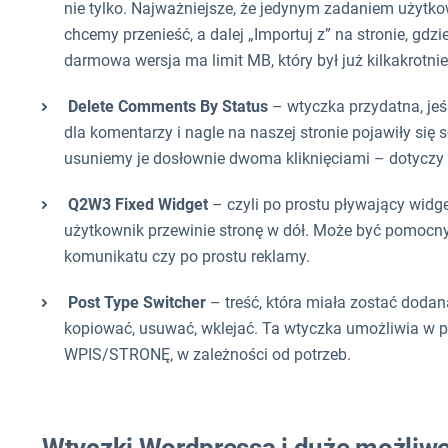
nie tylko. Najważniejsze, że jedynym zadaniem użytkown
chcemy przenieść, a dalej „Importuj z” na stronie, gdz
darmowa wersja ma limit MB, który był już kilkakrotn
Delete Comments By Status
– wtyczka przydatna, je
dla komentarzy i nagle na naszej stronie pojawiły si
usuniemy je dosłownie dwoma kliknięciami – dotyczy
Q2W3 Fixed Widget
– czyli po prostu pływający widg
użytkownik przewinie stronę w dół. Może być pomoc
komunikatu czy po prostu reklamy.
Post Type Switcher
– treść, która miała zostać dodana
kopiować, usuwać, wklejać. Ta wtyczka umożliwia w pol
WPIS/STRONĘ, w zależności od potrzeb.