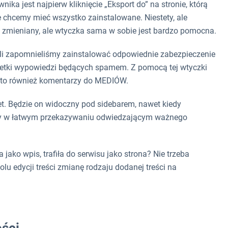
ika jest najpierw kliknięcie „Eksport do” na stronie, którą
ie chcemy mieć wszystko zainstalowane. Niestety, ale
ie zmieniany, ale wtyczka sama w sobie jest bardzo pomocna.
śli zapomnieliśmy zainstalować odpowiednie zabezpieczenie
ę setki wypowiedzi będących spamem. Z pomocą tej wtyczki
 to również komentarzy do MEDIÓW.
et. Będzie on widoczny pod sidebarem, nawet kiedy
ny w łatwym przekazywaniu odwiedzającym ważnego
 jako wpis, trafiła do serwisu jako strona? Nie trzeba
u edycji treści zmianę rodzaju dodanej treści na