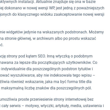
tywnych instalacji. Aktualnie znajduje się ona w bazie
ej dokonano w nowej wersji WP, jest jedną z poważniejszych
zajonych do klasycznego widoku zaakceptowanie nowej wersji
anie widgetów jedynie na wskazanych podstronach. Możemy
a stronie głównej, w archiwum albo po prostu wskazać
ć.
ację strony pod kątem SEO. Inną wtyczką o podobnym
uznawana za lepsze dla początkujących użytkowników. Co
 indywidualnie dla poszczególnych podstron tytułów i
rować wyszukiwarce, aby nie indeksowała tego wpisu –
iwia również wskazanie, jaka ma być forma title dla
ż maksymalną liczbę znaków dla poszczególnych pól.
możliwia proste przeniesienie strony internetowej bez
 cały serwis – motywy, wtyczki, artykuły, media, ustawienia i