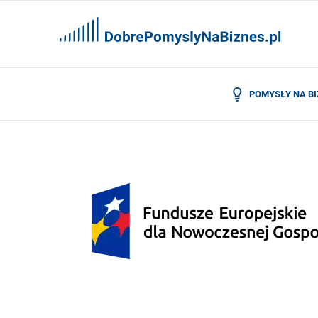
POMYSŁY NA B