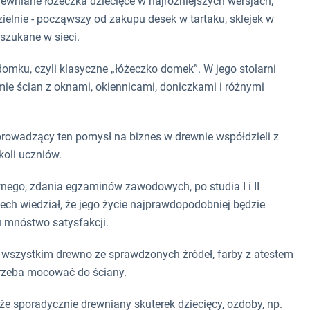
ewniane łóżeczka dziecięce w najróżniejszych wersjach,
ielnie - począwszy od zakupu desek w tartaku, sklejek w
szukane w sieci.
omku, czyli klasyczne „łóżeczko domek”. W jego stolarni
mie ścian z oknami, okiennicami, doniczkami i różnymi
prowadzący ten pomysł na biznes w drewnie współdzieli z
koli uczniów.
ego, zdania egzaminów zawodowych, po studia I i II
ech wiedział, że jego życie najprawdopodobniej będzie
u mnóstwo satysfakcji.
 wszystkim drewno ze sprawdzonych źródeł, farby z atestem
trzeba mocować do ściany.
e sporadycznie drewniany skuterek dziecięcy, ozdoby, np.