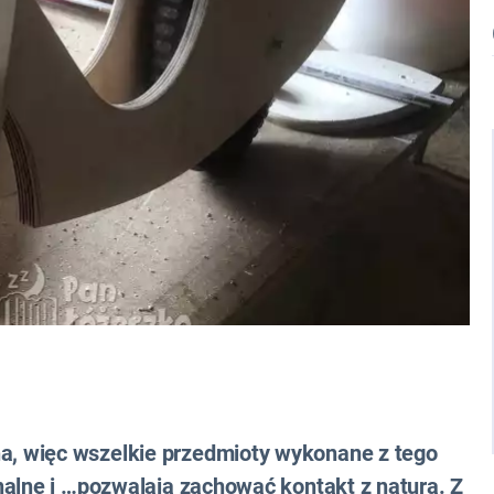
, więc wszelkie przedmioty wykonane z tego
nalne i …pozwalają zachować kontakt z naturą. Z