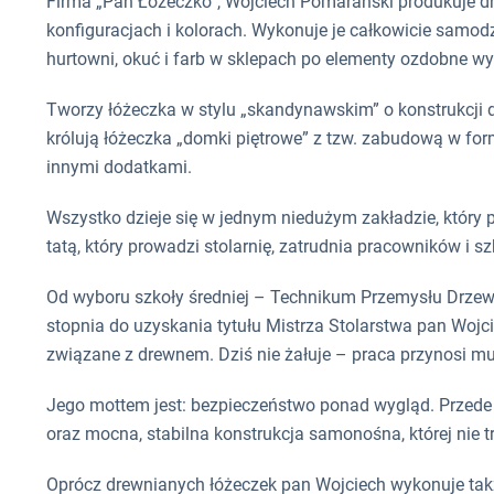
Firma „Pan Łóżeczko”, Wojciech Pomarański produkuje dr
konfiguracjach i kolorach. Wykonuje je całkowicie samodz
hurtowni, okuć i farb w sklepach po elementy ozdobne wy
Tworzy łóżeczka w stylu „skandynawskim” o konstrukcji d
królują łóżeczka „domki piętrowe” z tzw. zabudową w for
innymi dodatkami.
Wszystko dzieje się w jednym niedużym zakładzie, który 
tatą, który prowadzi stolarnię, zatrudnia pracowników i sz
Od wyboru szkoły średniej – Technikum Przemysłu Drzewn
stopnia do uzyskania tytułu Mistrza Stolarstwa pan Wojci
związane z drewnem. Dziś nie żałuje – praca przynosi m
Jego mottem jest: bezpieczeństwo ponad wygląd. Przede
oraz mocna, stabilna konstrukcja samonośna, której nie 
Oprócz drewnianych łóżeczek pan Wojciech wykonuje takż