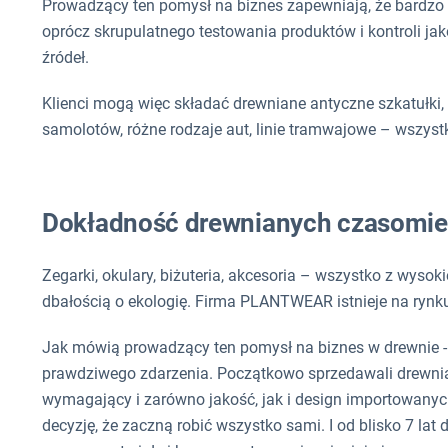
Prowadzący ten pomysł na biznes zapewniają, że bardz
oprócz skrupulatnego testowania produktów i kontroli ja
źródeł.
Klienci mogą więc składać drewniane antyczne szkatułki, 
samolotów, różne rodzaje aut, linie tramwajowe – wszyst
Dokładność drewnianych czasomie
Zegarki, okulary, biżuteria, akcesoria – wszystko z wysok
dbałością o ekologię. Firma PLANTWEAR istnieje na rynku 
Jak mówią prowadzący ten pomysł na biznes w drewnie - z
prawdziwego zdarzenia. Początkowo sprzedawali drewnian
wymagający i zarówno jakość, jak i design importowanych
decyzję, że zaczną robić wszystko sami. I od blisko 7 lat