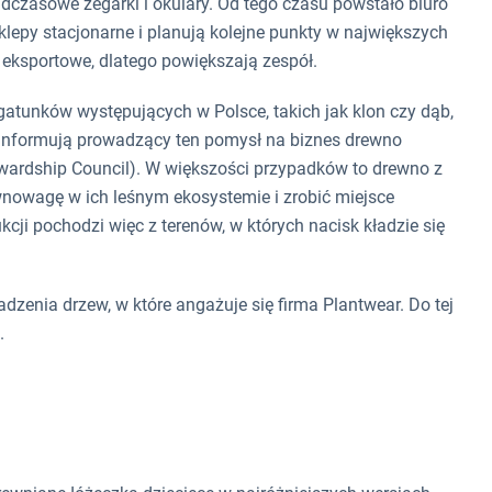
adczasowe zegarki i okulary. Od tego czasu powstało biuro
lepy stacjonarne i planują kolejne punkty w największych
 eksportowe, dlatego powiększają zespół.
atunków występujących w Polsce, takich jak klon czy dąb,
k informują prowadzący ten pomysł na biznes drewno
ewardship Council). W większości przypadków to drewno z
wnowagę w ich leśnym ekosystemie i zrobić miejsce
 pochodzi więc z terenów, w których nacisk kładzie się
zenia drzew, w które angażuje się firma Plantwear. Do tej
.