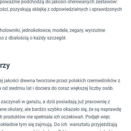
o poważnie podchodzą do jakości oferowanych zestawów:
kości, pozyskują sklejkę z odpowiedzialnych i sprawdzonych
holowniki, jednokołowce, modele, zegary, wyrzutnie
ko z dbałością o każdy szczegół.
rzy
iej jakości drewna tworzone przez polskich rzemieślników z
od siedmiu lat i dociera do coraz większej liczby osób.
aczynali w garażu, a dziś posiadają już pracownię z
e okulary, ale bardzo szybko okazało się, że są naprawdę
 produktów nie spełniała ich oczekiwań. Podjęli więc
 dokładnie tym się zajmują. Do ich warsztatu przyjeżdżają