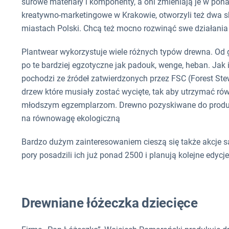
surowe materiały i komponenty, a oni zmieniają je w pon
kreatywno-marketingowe w Krakowie, otworzyli też dwa sk
miastach Polski. Chcą też mocno rozwinąć swe działania
Plantwear wykorzystuje wiele różnych typów drewna. Od g
po te bardziej egzotyczne jak padouk, wenge, heban. Ja
pochodzi ze źródeł zatwierdzonych przez FSC (Forest St
drzew które musiały zostać wycięte, tak aby utrzymać ró
młodszym egzemplarzom. Drewno pozyskiwane do produkcji
na równowagę ekologiczną
Bardzo dużym zainteresowaniem cieszą się także akcje sad
pory posadzili ich już ponad 2500 i planują kolejne edycje
Drewniane łóżeczka dziecięce