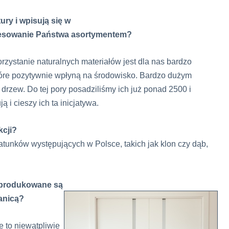
ry i wpisują się w
eresowanie Państwa asortymentem?
rzystanie naturalnych materiałów jest dla nas bardzo
óre pozytywnie wpłyną na środowisko. Bardzo dużym
drzew. Do tej pory posadziliśmy ich już ponad 2500 i
 i cieszy ich ta inicjatywa.
kcji?
unków występujących w Polsce, takich jak klon czy dąb,
i produkowane są
ranicą?
e to niewątpliwie