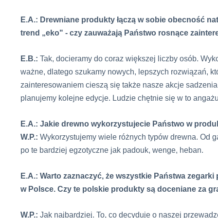
E.A.: Drewniane produkty łączą w sobie obecność natu
trend „eko" - czy zauważają Państwo rosnące zaint
E.B.:
Tak, docieramy do coraz większej liczby osób. Wyko
ważne, dlatego szukamy nowych, lepszych rozwiązań, kt
zainteresowaniem cieszą się także nasze akcje sadzenia 
planujemy kolejne edycje. Ludzie chętnie się w to angażują
E.A.: Jakie drewno wykorzystujecie Państwo w produ
W.P.:
Wykorzystujemy wiele różnych typów drewna. Od gat
po te bardziej egzotyczne jak padouk, wenge, heban.
E.A.: Warto zaznaczyć, że wszystkie Państwa zegark
w Polsce. Czy te polskie produkty są doceniane za g
W.P.:
Jak najbardziej. To, co decyduje o naszej przewadz