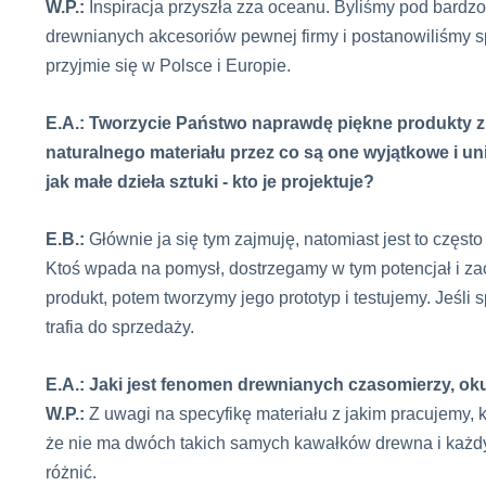
W.P.:
Inspiracja przyszła zza oceanu. Byliśmy pod bard
drewnianych akcesoriów pewnej firmy i postanowiliśmy sp
przyjmie się w Polsce i Europie.
E.A.: Tworzycie Państwo naprawdę piękne produkty 
naturalnego materiału przez co są one wyjątkowe i un
jak małe dzieła sztuki - kto je projektuje?
E.B.:
Głównie ja się tym zajmuję, natomiast jest to częst
Ktoś wpada na pomysł, dostrzegamy w tym potencjał i z
produkt, potem tworzymy jego prototyp i testujemy. Jeśli 
trafia do sprzedaży.
E.A.: Jaki jest fenomen drewnianych czasomierzy, okula
W.P.:
Z uwagi na specyfikę materiału z jakim pracujemy, k
że nie ma dwóch takich samych kawałków drewna i każdy 
różnić.