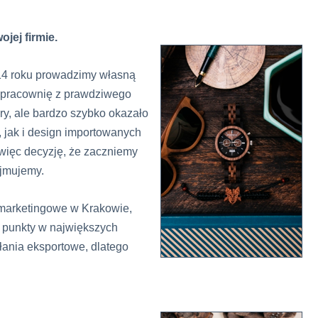
jej firmie.
014 roku prowadzimy własną
ż pracownię z prawdziwego
y, ale bardzo szybko okazało
 jak i design importowanych
więc decyzję, że zaczniemy
ajmujemy.
-marketingowe w Krakowie,
e punkty w największych
łania eksportowe, dlatego