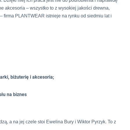
 Dzięki niej ich praca jest nie do podrobienia i naprawdę
nne akcesoria – wszystko to z wysokiej jakości drewna,
– firma PLANTWEAR istnieje na rynku od siedmiu lat i
ki, biżuterię i akcesoria;
łu na biznes
 a na jej czele stoi Ewelina Bury i Wiktor Pyrzyk. To z