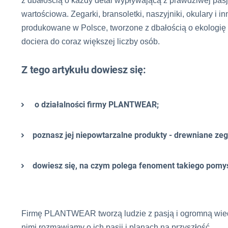
z dbałością o każdy detal wypływającą z prawdziwej pasji.
wartościowa. Zegarki, bransoletki, naszyjniki, okulary i i
produkowane w Polsce, tworzone z dbałością o ekologię 
dociera do coraz większej liczby osób.
Z tego artykułu dowiesz się:
o działalności firmy PLANTWEAR;
poznasz jej niepowtarzalne produkty - drewniane zegar
dowiesz się, na czym polega fenoment takiego pomys
Firmę PLANTWEAR tworzą ludzie z pasją i ogromną wiedzą,
nimi rozmawiamy o ich pasji i planach na przyszłość.