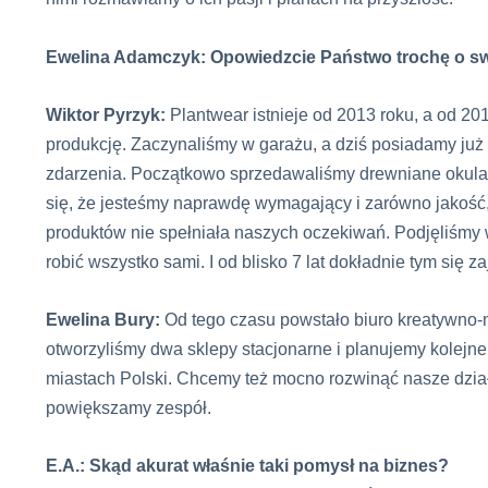
Ewelina Adamczyk: Opowiedzcie Państwo trochę o swo
Wiktor Pyrzyk:
Plantwear istnieje od 2013 roku, a od 2
produkcję. Zaczynaliśmy w garażu, a dziś posiadamy ju
zdarzenia. Początkowo sprzedawaliśmy drewniane okular
się, że jesteśmy naprawdę wymagający i zarówno jakość,
produktów nie spełniała naszych oczekiwań. Podjęliśmy 
robić wszystko sami. I od blisko 7 lat dokładnie tym się z
Ewelina Bury:
Od tego czasu powstało biuro kreatywno
otworzyliśmy dwa sklepy stacjonarne i planujemy kolejn
miastach Polski. Chcemy też mocno rozwinąć nasze dzia
powiększamy zespół.
E.A.: Skąd akurat właśnie taki pomysł na biznes?