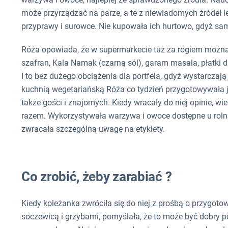
może przyrządzać na parze, a te z niewiadomych źródeł 
przyprawy i surowce. Nie kupowała ich hurtowo, gdyż sa
Róża opowiada, że w supermarkecie tuż za rogiem można 
szafran, Kala Namak (czarną sól), garam masala, płatki 
I to bez dużego obciążenia dla portfela, gdyż wystarczaj
kuchnią wegetariańską Róża co tydzień przygotowywała j
także gości i znajomych. Kiedy wracały do niej opinie, wi
razem. Wykorzystywała warzywa i owoce dostępne u rolni
zwracała szczególną uwagę na etykiety.
Co zrobić, żeby zarabiać ?
Kiedy koleżanka zwróciła się do niej z prośbą o przygotow
soczewicą i grzybami, pomyślała, że to może być dobry p