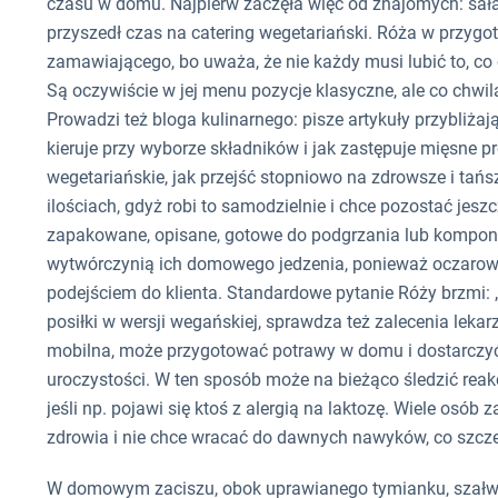
czasu w domu. Najpierw zaczęła więc od znajomych: sałat
przyszedł czas na catering wegetariański. Róża w przyg
zamawiającego, bo uważa, że nie każdy musi lubić to, co 
Są oczywiście w jej menu pozycje klasyczne, ale co chwil
Prowadzi też bloga kulinarnego: pisze artykuły przybliżaj
kieruje przy wyborze składników i jak zastępuje mięsne pr
wegetariańskie, jak przejść stopniowo na zdrowsze i tań
ilościach, gdyż robi to samodzielnie i chce pozostać jeszc
zapakowane, opisane, gotowe do podgrzania lub komponow
wytwórczynią ich domowego jedzenia, ponieważ oczarowuj
podejściem do klienta. Standardowe pytanie Róży brzmi:
posiłki w wersji wegańskiej, sprawdza też zalecenia leka
mobilna, może przygotować potrawy w domu i dostarczyć
uroczystości. W ten sposób może na bieżąco śledzić reakc
jeśli np. pojawi się ktoś z alergią na laktozę. Wiele os
zdrowia i nie chce wracać do dawnych nawyków, co szcze
W domowym zaciszu, obok uprawianego tymianku, szałwii i