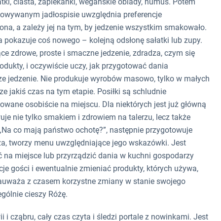
ki, ciasta, zapiekanki, wegańskie obiady, humus. Potem
otowywanym jadłospisie uwzględnia preferencje
ona, a zależy jej na tym, by jedzenie wszystkim smakowało.
a pokazuje coś nowego – kolejną odsłonę sałatki lub zupy.
ące zdrowe, proste i smaczne jedzenie, zdradza, czym się
odukty, i oczywiście uczy, jak przygotować dania
sze jedzenie. Nie produkuje wyrobów masowo, tylko w małych
ze jakiś czas na tym etapie. Posiłki są schludnie
ane osobiście na miejscu. Dla niektórych jest już główną
e nie tylko smakiem i zdrowiem na talerzu, lecz także
 „Na co mają państwo ochotę?”, następnie przygotowuje
rza, tworzy menu uwzględniające jego wskazówki. Jest
 na miejsce lub przyrządzić dania w kuchni gospodarzy
je gości i ewentualnie zmieniać produkty, których używa,
ób zauważa z czasem korzystne zmiany w stanie swojego
gólnie cieszy Różę.
 cząbru, cały czas czyta i śledzi portale z nowinkami. Jest