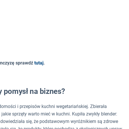
ranczyzę sprawdź
tutaj
.
y pomysł na biznes?
omości i przepisów kuchni wegetariańskiej. Zbierała
jakie sprzęty warto mieć w kuchni. Kupiła zwykły blender:
em dowiedziała się, że podstawowym wyróżnikiem są zdrowe
yła się, że produkty, które pochodzą z ekologicznych upraw,