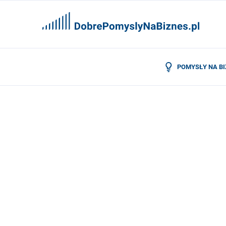
POMYSŁY NA B