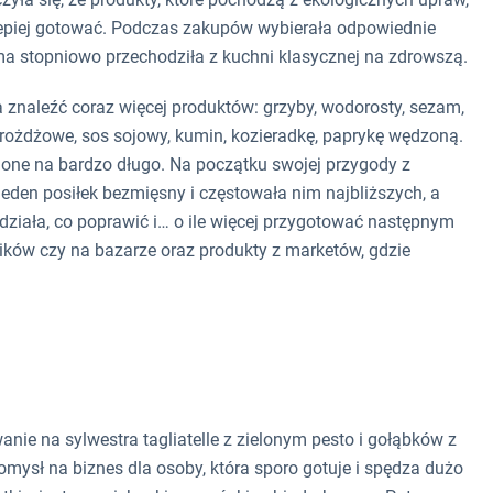
lepiej gotować. Podczas zakupów wybierała odpowiednie
ma stopniowo przechodziła z kuchni klasycznej na zdrowszą.
znaleźć coraz więcej produktów: grzyby, wodorosty, sezam,
drożdżowe, sos sojowy, kumin, kozieradkę, paprykę wędzoną.
ą one na bardzo długo. Na początku swojej przygody z
eden posiłek bezmięsny i częstowała nim najbliższych, a
edziała, co poprawić i… o ile więcej przygotować następnym
ków czy na bazarze oraz produkty z marketów, gdzie
anie na sylwestra tagliatelle z zielonym pesto i gołąbków z
omysł na biznes dla osoby, która sporo gotuje i spędza dużo