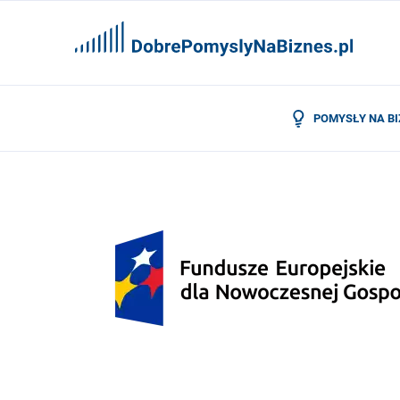
POMYSŁY NA B