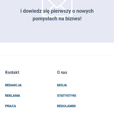
i dowiedz się pierwszy o nowych
pomysłach na biznes!
Zapisz się do naszego newslettera
Kontakt
O nas
EMAIL
REDAKCJA
MISJA
IMIĘ I NAZWISKO
REKLAMA
STATYSTYKI
PRACA
REGULAMIN