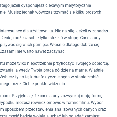
atego jeżeli dysponujesz ciekawym merytorycznie
nie. Musisz jednak wówczas trzymać się kilku prostych
interesujące dla użytkownika. Nic na siłę. Jeżeli w zanadrzu
żenia, możesz sobie tylko strzelić w stopę. Case study
isywać się w ich pamięci. Właśnie dlatego dobrze się
Czasami nie warto nawet zaczynać.
kstu może tylko niepotrzebnie przytłoczyć Twojego odbiorcę.
czytania, a wtedy Twoja praca pójdzie na marne. Właśnie
ybierz tylko te, które faktycznie będą w stanie zrobić
nego przez Ciebie punktu widzenia.
rcom. Przyjęło się, że case study zazwyczaj mają formę
 przypadku możesz również omówić w formie filmu. Wybór
ym sposobem przedstawienia analizowanych danych oraz
ksza część będzie wolała słuchać lub oglądać zamiast