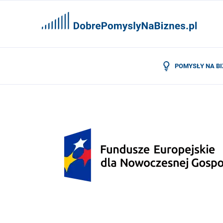
POMYSŁY NA B