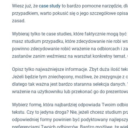
Wiesz już, że
case study
to bardzo pomocne narzędzie, dl
przypadkiem, warto pokusić się o jego szczegółowe opisa
zasad.
Wybieraj tylko te case studies, które faktycznie mogą być 
masz studium przypadku, które zdecydowanie nie robi wra
powinno zdecydowanie robić wrażenie na odbiorcach i zap
zastanów zanim weźmiesz na warsztat konkretny temat. 
Opisz tylko najważniejsze informacje. Zbyt duża ilość te
Jeżeli będzie tym zniechęcony, możliwe, że zrezygnuje z 
dlatego tak ważna jest bardzo staranna selekcja danych. W
wrażenie na użytkowniku lub przekonać go do prezentowa
Wybierz formę, która najbardziej odpowiada Twoim odbio
tekstu. Czy to jedyna droga? Nie, jeżeli chcesz studium
odpowiedniej formy powinien być podyktowany najlepsz
preferencjami Twoich odbiorców. Bardzo możliwe, że wię