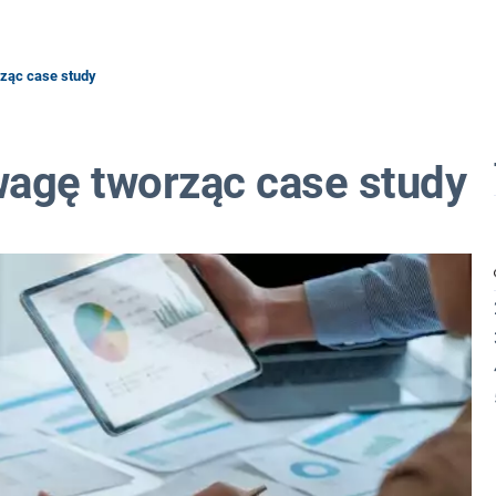
ząc case study
wagę tworząc case study