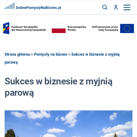
FRANCZYZY
AKTUALNOŚCI
CYFRYZACJA
SZUKAJ
Strona główna
>
Pomysły na biznes
> Sukces w biznesie z myjnią
parową
ZALOGUJ
Sukces w biznesie z myjnią
parową
ZAREJESTRUJ