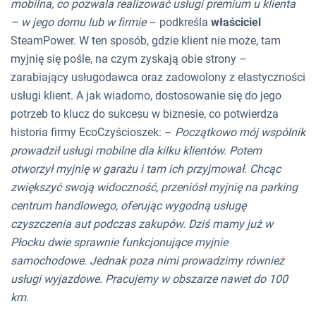
mobilna, co pozwala realizować usługi premium u klienta
– w jego domu lub w firmie
– podkreśla
właściciel
SteamPower. W ten sposób, gdzie klient nie może, tam
myjnię się pośle, na czym zyskają obie strony –
zarabiający usługodawca oraz zadowolony z elastyczności
usługi klient. A jak wiadomo, dostosowanie się do jego
potrzeb to klucz do sukcesu w biznesie, co potwierdza
historia firmy EcoCzyścioszek: –
Początkowo mój wspólnik
prowadził usługi mobilne dla kilku klientów. Potem
otworzył myjnię w garażu i tam ich przyjmował. Chcąc
zwiększyć swoją widoczność, przeniósł myjnię na parking
centrum handlowego, oferując wygodną usługę
czyszczenia aut podczas zakupów. Dziś mamy już w
Płocku dwie sprawnie funkcjonujące myjnie
samochodowe. Jednak poza nimi prowadzimy również
usługi wyjazdowe. Pracujemy w obszarze nawet do 100
km
.