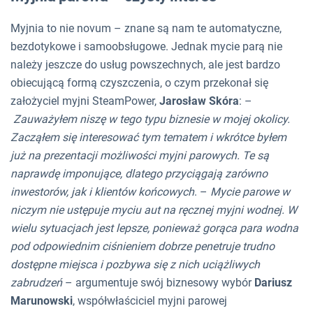
Myjnia to nie novum – znane są nam te automatyczne,
bezdotykowe i samoobsługowe. Jednak mycie parą nie
należy jeszcze do usług powszechnych, ale jest bardzo
obiecującą formą czyszczenia, o czym przekonał się
założyciel myjni SteamPower,
Jarosław Skóra
: –
Zauważyłem niszę w tego typu biznesie w mojej okolicy.
Zacząłem się interesować tym tematem i wkrótce byłem
już na prezentacji możliwości myjni parowych. Te są
naprawdę imponujące, dlatego przyciągają zarówno
inwestorów, jak i klientów końcowych
. –
Mycie parowe w
niczym nie ustępuje myciu aut na ręcznej myjni wodnej. W
wielu sytuacjach jest lepsze, ponieważ gorąca para wodna
pod odpowiednim ciśnieniem dobrze penetruje trudno
dostępne miejsca i pozbywa się z nich uciążliwych
zabrudzeń
– argumentuje swój biznesowy wybór
Dariusz
Marunowski
, współwłaściciel myjni parowej