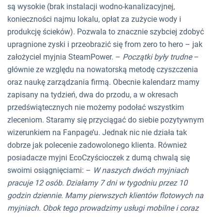
są wysokie (brak instalacji wodno-kanalizacyjnej,
konieczności najmu lokalu, opłat za zużycie wody i
produkcję ścieków). Pozwala to znacznie szybciej zdobyć
upragnione zyski i przeobrazić się from zero to hero – jak
założyciel myjnia SteamPower. –
Początki były trudne
–
głównie ze względu na nowatorską metodę czyszczenia
oraz naukę zarządzania firmą. Obecnie kalendarz mamy
zapisany na tydzień, dwa do przodu, a w okresach
przedświątecznych nie możemy podołać wszystkim
zleceniom. Staramy się przyciągać do siebie pozytywnym
wizerunkiem na Fanpage’u. Jednak nic nie działa tak
dobrze jak polecenie zadowolonego klienta. Również
posiadacze myjni EcoCzyścioczek z dumą chwalą się
swoimi osiągnięciami: –
W naszych dwóch myjniach
pracuje 12 osób. Działamy 7 dni w tygodniu przez 10
godzin dziennie. Mamy pierwszych klientów flotowych na
myjniach. Obok tego prowadzimy usługi mobilne i coraz