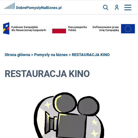
FRANCZYZY
AKTUALNOŚCI
CYFRYZACJA
SZUKAJ
Strona główna
>
Pomysły na biznes
> RESTAURACJA KINO
RESTAURACJA KINO
ZALOGUJ
ZAREJESTRUJ