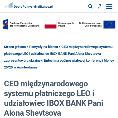
FRANCZYZY
AKTUALNOŚCI
CYFRYZACJA
SZUKAJ
Strona główna
>
Pomysły na biznes
> CEO międzynarodowego systemu
płatniczego LEO i udziałowiec IBOX BANK Pani Alona Shevtsova
zaprezentowała ukraiński fintech na ogólnoświatowej konferencji Money
ZALOGUJ
20/20 w Amsterdamie
ZAREJESTRUJ
CEO międzynarodowego
systemu płatniczego LEO i
udziałowiec IBOX BANK Pani
Alona Shevtsova