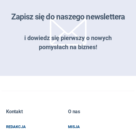
Zapisz się do naszego newslettera
i dowiedz się pierwszy o nowych
pomysłach na biznes!
Zapisz się do naszego newslettera
Kontakt
O nas
EMAIL
REDAKCJA
MISJA
IMIĘ I NAZWISKO