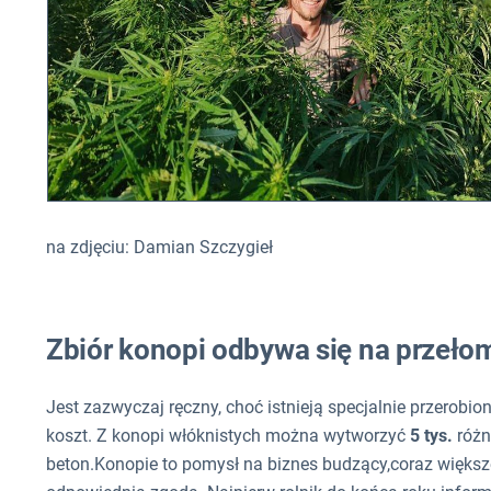
na zdjęciu: Damian Szczygieł
Zbiór konopi odbywa się na przełom
Jest zazwyczaj ręczny, choć istnieją specjalnie przerob
koszt. Z konopi włóknistych można wytworzyć
5 tys.
różny
beton.Konopie to pomysł na biznes budzący,coraz więks