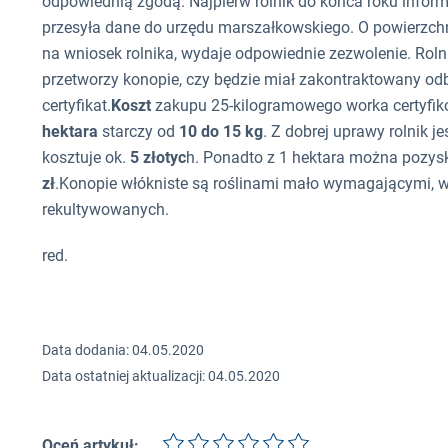
odpowiednią zgodą. Najpierw rolnik do końca roku informu
przesyła dane do urzędu marszałkowskiego. O powierzch
na wniosek rolnika, wydaje odpowiednie zezwolenie. Roln
przetworzy konopie, czy będzie miał zakontraktowany odb
certyfikat.
Koszt
zakupu 25-kilogramowego worka certyfik
hektara
starczy od
10 do 15 kg
. Z dobrej uprawy rolnik j
kosztuje ok.
5 złotyc
h. Ponadto z 1 hektara można pozysk
zł
.Konopie włókniste są roślinami mało wymagającymi, wy
rekultywowanych.
red.
Data dodania: 04.05.2020
Data ostatniej aktualizacji: 04.05.2020
Oceń artykuł: