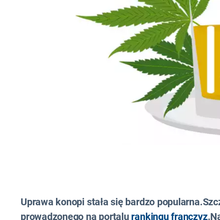
Uprawa konopi stała się bardzo popularna.Szc
prowadzonego na portalu
rankingu franczyz
.N