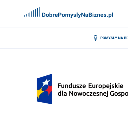
POMYSŁY NA B