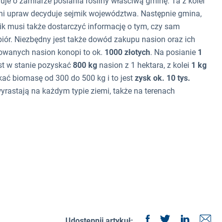
je o zamiarze posiania rośliny właściwą gminę. Ta z kolei
ni upraw decyduje sejmik województwa. Następnie gmina,
ik musi także dostarczyć informację o tym, czy sam
iór. Niezbędny jest także dowód zakupu nasion oraz ich
owanych nasion konopi to ok.
1000 złotych
. Na posianie
1
est w stanie pozyskać
800 kg
nasion z 1 hektara, z kolei
1 kg
ać biomasę od 300 do 500 kg i to jest
zysk ok. 10 tys.
rastają na każdym typie ziemi, także na terenach
Udostępnij artykuł: