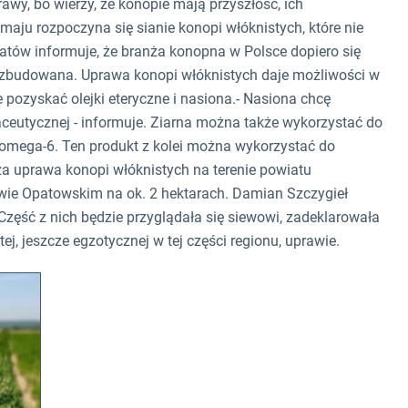
wy, bo wierzy, że konopie mają przyszłość, ich
maju rozpoczyna się sianie konopi włóknistych, które nie
ów informuje, że branża konopna w Polsce dopiero się
 rozbudowana. Uprawa konopi włóknistych daje możliwości w
pozyskać olejki eteryczne i nasiona.- Nasiona chcę
ceutycznej - informuje. Ziarna można także wykorzystać do
omega-6. Ten produkt z kolei można wykorzystać do
a uprawa konopi włóknistych na terenie powiatu
ie Opatowskim na ok. 2 hektarach. Damian Szczygieł
zęść z nich będzie przyglądała się siewowi, zadeklarowała
ej, jeszcze egzotycznej w tej części regionu, uprawie.