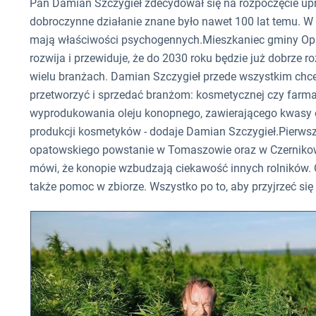
Pan Damian Szczygieł zdecydował się na rozpoczęcie upra
dobroczynne działanie znane było nawet 100 lat temu. W 
mają właściwości psychogennych.Mieszkaniec gminy Opat
rozwija i przewiduje, że do 2030 roku będzie już dobrze
wielu branżach. Damian Szczygieł przede wszystkim chce 
przetworzyć i sprzedać branżom: kosmetycznej czy farma
wyprodukowania oleju konopnego, zawierającego kwasy 
produkcji kosmetyków - dodaje Damian Szczygieł.Pierwsz
opatowskiego powstanie w Tomaszowie oraz w Czernikow
mówi, że konopie wzbudzają ciekawość innych rolników. C
także pomoc w zbiorze. Wszystko po to, aby przyjrzeć się t