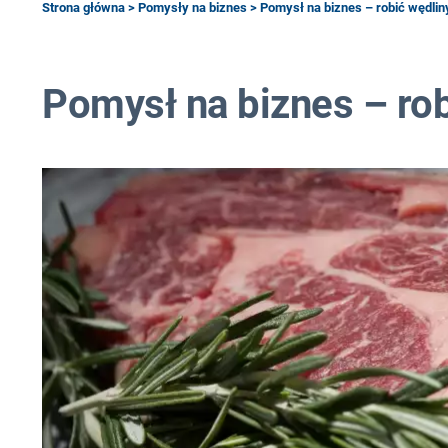
Strona główna
>
Pomysły na biznes
> Pomysł na biznes – robić wędlin
Pomysł na biznes – rob