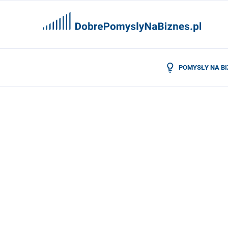
POMYSŁY NA B