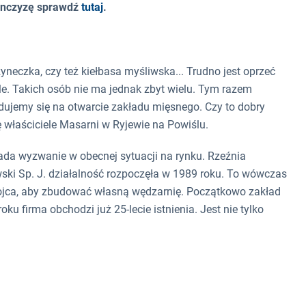
ranczyzę sprawdź
tutaj
.
eczka, czy też kiełbasa myśliwska... Trudno jest oprzeć
óle. Takich osób nie ma jednak zbyt wielu. Tym razem
jemy się na otwarcie zakładu mięsnego. Czy to dobry
 właściciele Masarni w Ryjewie na Powiślu.
lada wyzwanie w obecnej sytuacji na rynku. Rzeźnia
ski Sp. J. działalność rozpoczęła w 1989 roku. To wówczas
o ojca, aby zbudować własną wędzarnię. Początkowo zakład
oku firma obchodzi już 25-lecie istnienia. Jest nie tylko