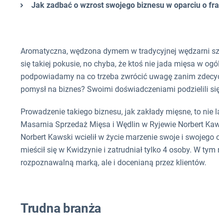
Jak zadbać o wzrost swojego biznesu w oparciu o f
Aromatyczna, wędzona dymem w tradycyjnej wędzarni szyn
się takiej pokusie, no chyba, że ktoś nie jada mięsa w og
podpowiadamy na co trzeba zwrócić uwagę zanim zdecydu
pomysł na biznes? Swoimi doświadczeniami podzielili się
Prowadzenie takiego biznesu, jak zakłady mięsne, to nie 
Masarnia Sprzedaż Mięsa i Wędlin w Ryjewie Norbert Kaw
Norbert Kawski wcielił w życie marzenie swoje i swojeg
mieścił się w Kwidzynie i zatrudniał tylko 4 osoby. W tym r
rozpoznawalną marką, ale i docenianą przez klientów.
Trudna branża