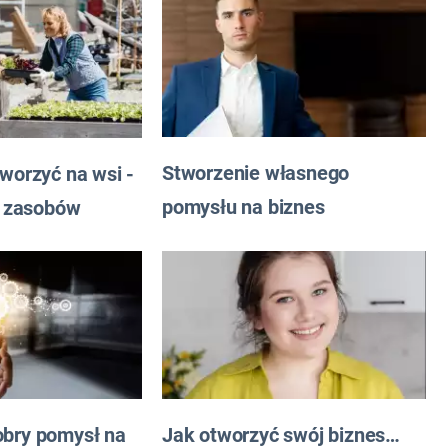
Stworzenie własnego
tworzyć na wsi -
pomysłu na biznes
ej zasobów
Jak otworzyć swój biznes…
obry pomysł na