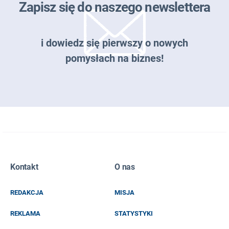
Zapisz się do naszego newslettera
i dowiedz się pierwszy o nowych
pomysłach na biznes!
Zapisz się do naszego newslettera
Kontakt
O nas
EMAIL
REDAKCJA
MISJA
IMIĘ I NAZWISKO
REKLAMA
STATYSTYKI