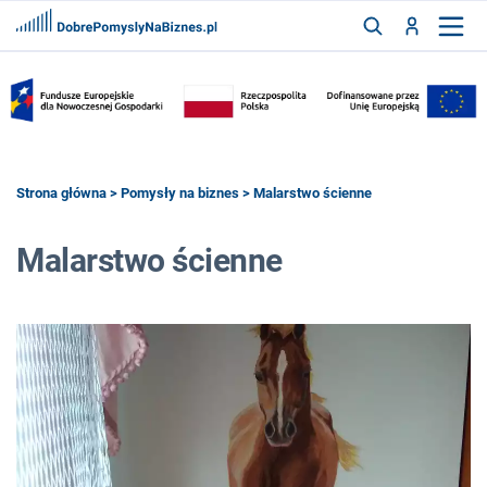
FRANCZYZY
AKTUALNOŚCI
CYFRYZACJA
SZUKAJ
Strona główna
>
Pomysły na biznes
> Malarstwo ścienne
Malarstwo ścienne
ZALOGUJ
ZAREJESTRUJ