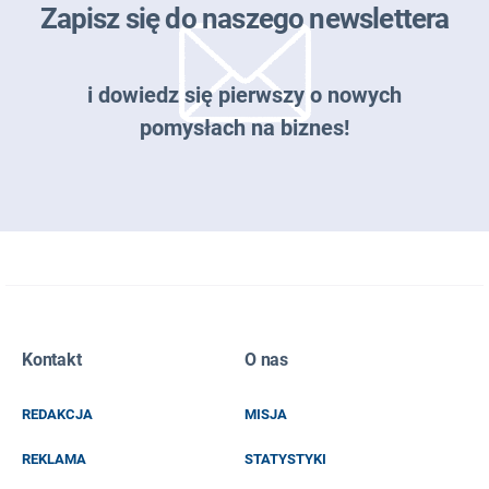
Zapisz się do naszego newslettera
i dowiedz się pierwszy o nowych
pomysłach na biznes!
Zapisz się do naszego newslettera
Kontakt
O nas
EMAIL
REDAKCJA
MISJA
IMIĘ I NAZWISKO
REKLAMA
STATYSTYKI