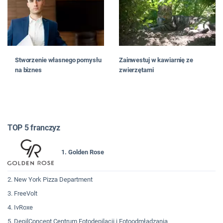
Stworzenie własnego pomysłu
Zainwestuj w kawiarnię ze
na biznes
zwierzętami
TOP 5 franczyz
1. Golden Rose
2. New York Pizza Department
3. FreeVolt
4. IvRoxe
5. DepilConcept Centrum Fotodepilacji i Fotoodmładzania