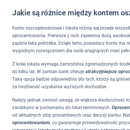
Jakie są różnice między kontem o
Konto oszczędnościowe i lokata różnią się przede wszys
oprocentowania. Pierwsze z nich zapewnia dużą swobodę 
zajdzie taka potrzeba. Dzięki temu posiadacz konta ma n
wygodnym rozwiązaniem dla osób pragnących mieć pełną
Z kolei lokata wymaga zamrożenia zgromadzonych środkó
do kilku lat. W zamian bank oferuje
atrakcyjniejsze opro
Taka opcja będzie odpowiednia dla tych, którzy są goto
za możliwość uzyskania wyższych dochodów.
Należy jednak zwrócić uwagę, że większa elastyczność k
zarobkami w porównaniu do lokat terminowych.
Oprocen
od aktualnych stóp procentowych oraz decyzji banku. Nat
oprocentowaniem
, co gwarantuje przewidywalność przys