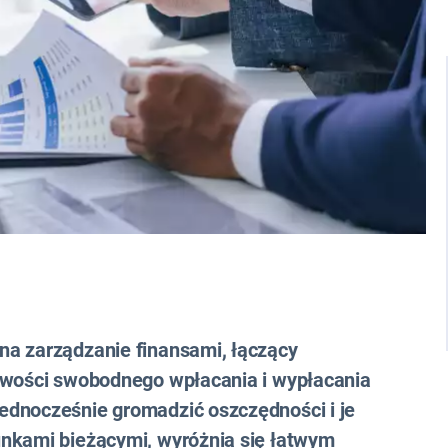
na zarządzanie finansami, łączący
liwości swobodnego wpłacania i wypłacania
ednocześnie gromadzić oszczędności i je
unkami bieżącymi, wyróżnia się łatwym