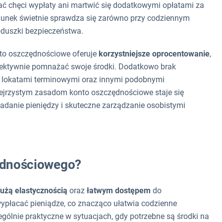
zać chęci wypłaty ani martwić się dodatkowymi opłatami za
chunek świetnie sprawdza się zarówno przy codziennym
oduszki bezpieczeństwa.
to oszczędnościowe oferuje
korzystniejsze oprocentowanie
,
fektywnie pomnażać swoje środki. Dodatkowo brak
d lokatami terminowymi oraz innymi podobnymi
zejrzystym zasadom konto oszczędnościowe staje się
danie pieniędzy i skuteczne zarządzanie osobistymi
zędnościowego?
użą elastycznością
oraz
łatwym dostępem
do
płacać pieniądze, co znacząco ułatwia codzienne
ególnie praktyczne w sytuacjach, gdy potrzebne są środki na