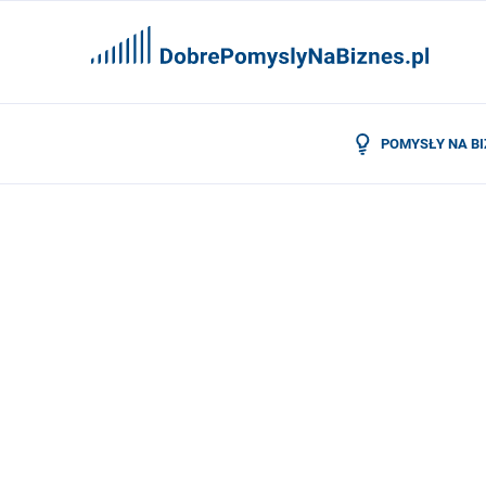
POMYSŁY NA B