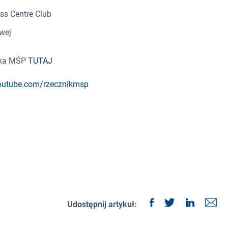
ss Centre Club
wej
nika MŚP
TUTAJ
outube.com/rzecznikmsp
Udostępnij artykuł: