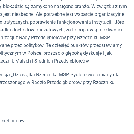
ej blokadzie są zamykane następne branże. W związku z tym
 jest niezbędne. Ale potrzebne jest wsparcie organizacyjne i
rokratycznych, poprawienie funkcjonowania instytucji, które
ą spadku dochodów budżetowych, za to poprawią możliwości
anizacji z Rady Przedsiębiorców przy Rzeczniku MŚP
owane przez polityków. Te dziesięć punktów przedstawiamy
itycznym w Polsce, prosząc o głęboką dyskusję i jak
cznik Małych i Średnich Przedsiębiorców.
encja „Dziesiątka Rzecznika MŚP. Systemowe zmiany dla
zrzeszonego w Radzie Przedsiębiorców przy Rzeczniku
dsiębiorców