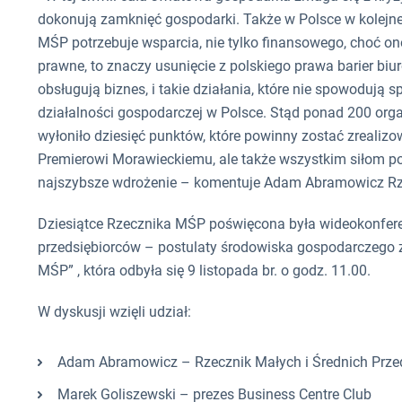
dokonują zamknięć gospodarki. Także w Polsce w kolejn
MŚP potrzebuje wsparcia, nie tylko finansowego, choć ono
prawne, to znaczy usunięcie z polskiego prawa barier biu
obsługują biznes, i takie działania, które nie spowoduj
działalności gospodarczej w Polsce. Stąd ponad 200 org
wyłoniło dziesięć punktów, które powinny zostać zrealiz
Premierowi Morawieckiemu, ale także wszystkim siłom pol
najszybsze wdrożenie – komentuje Adam Abramowicz Rze
Dziesiątce Rzecznika MŚP poświęcona była wideokonfer
przedsiębiorców – postulaty środowiska gospodarczego 
MŚP” , która odbyła się 9 listopada br. o godz. 11.00.
W dyskusji wzięli udział:
Adam Abramowicz – Rzecznik Małych i Średnich Prze
Marek Goliszewski – prezes Business Centre Club