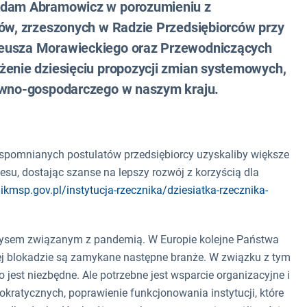
 Adam Abramowicz w porozumieniu z
ców, zrzeszonych w Radzie Przedsiębiorców przy
teusza Morawieckiego oraz Przewodniczących
żenie dziesięciu propozycji zmian systemowych,
rawno-gospodarczego w naszym kraju.
wspomnianych postulatów przedsiębiorcy uzyskaliby większe
su, dostając szanse na lepszy rozwój z korzyścią dla
nikmsp.gov.pl/instytucja-rzecznika/dziesiatka-rzecznika-
ryzysem związanym z pandemią. W Europie kolejne Państwa
ej blokadzie są zamykane następne branże. W związku z tym
 jest niezbędne. Ale potrzebne jest wsparcie organizacyjne i
rokratycznych, poprawienie funkcjonowania instytucji, które