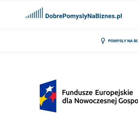
POMYSŁY NA B