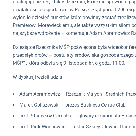
obsługują biznes, i takie działania, które nie spowoduj
działalności gospodarczej w Polsce. Stąd ponad 200 org
wyłoniło dziesięć punktów, które powinny zostać zrealiz
Premierowi Morawieckiemu, ale także wszystkim siłom pol
najszybsze wdrożenie – komentuje Adam Abramowicz Rze
Dziesiątce Rzecznika MŚP poświęcona była wideokonfer
przedsiębiorców – postulaty środowiska gospodarczego 
MŚP” , która odbyła się 9 listopada br. o godz. 11.00.
W dyskusji wzięli udział:
Adam Abramowicz – Rzecznik Małych i Średnich Prze
Marek Goliszewski – prezes Business Centre Club
prof. Stanisław Gomułka – główny ekonomista Busine
prof. Piotr Wachowiak – rektor Szkoły Głównej Handlo