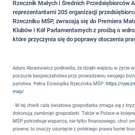
Rzecznik Małych i Średnich Przedsiębiorców
reprezentantami 205 organizacji przedsiębior
Rzeczniku MŚP, zwracają się do Premiera Ma
Klubów i Kół Parlamentarnych z prośbą o wdro
które przyczynia się do poprawy otoczenia p
Adam Abramowicz podkreśla, że dzięki wejściu w życie 
poczucie bezpieczeństwa przy prowadzeniu swojego bizne
państwa. Pełna Dziesiątka Rzecznika MŚP:
https://rzecz
msp/
- W tej chwili cała światowa gospodarka zmaga się z k
dokonują zamknięć gospodarki. Także w Polsce w kolejn
MŚP potrzebuje wsparcia, nie tylko finansowego, choć ono
prawne, to znaczy usunięcie z polskiego prawa barier biu