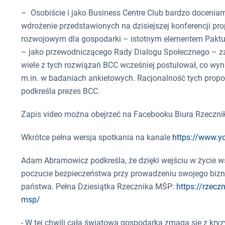
– Osobiście i jako Business Centre Club bardzo doceni
wdrożenie przedstawionych na dzisiejszej konferencji p
rozwojowym dla gospodarki – istotnym elementem Paktu
– jako przewodniczącego Rady Dialogu Społecznego – za
wiele z tych rozwiązań BCC wcześniej postulował, co wy
m.in. w badaniach ankietowych. Racjonalność tych propo
podkreśla prezes BCC.
Zapis video można obejrzeć na Facebooku Biura Rzecz
Wkrótce pełna wersja spotkania na kanale
https://www.y
Adam Abramowicz podkreśla, że dzięki wejściu w życie 
poczucie bezpieczeństwa przy prowadzeniu swojego bizne
państwa. Pełna Dziesiątka Rzecznika MŚP:
https://rzecz
msp/
- W tej chwili cała światowa gospodarka zmaga się z k