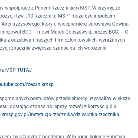
amy współpracę z Panem Rzecznikiem MŚP. Wierzymy, że
ropozycji tzw. „10 Rzecznika MŚP” może być impulsem
 Antykryzysowego, który u wicepremiera Jarosława Gowina
inicjował BCC – mówi Marek Goliszewski, prezes BCC. – O
nika z oczekiwań naszych firm członkowskich, wyrażanych
zycji znacznie zwiększa szanse na ich wdrożenie –
nika MŚP
TUTAJ
outube.com/rzecznikmsp
wspomnianych postulatów przedsiębiorcy uzyskaliby większe
su, dostając szanse na lepszy rozwój z korzyścią dla
nikmsp.gov.pl/instytucja-rzecznika/dziesiatka-rzecznika-
ryzysem związanym z pandemią. W Europie kolejne Państwa