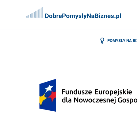
POMYSŁY NA B