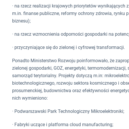
· na rzecz realizacji krajowych priorytetów wynikających 
m.in. finanse publiczne, reformy ochrony zdrowia, rynku pr
biznesu);
· na rzecz wzmocnienia odporności gospodarki na potencj
· przyczyniające się do zielonej i cyfrowej transformacji.
Ponadto Ministerstwo Rozwoju poinformowało, że zapropo
zielonej gospodarki, GOZ, energetyki, termomodernizacji,
samorząd terytorialny. Projekty dotyczą m.in: mikroelektr
biotechnologicznego, rozwoju sektora kosmicznego i obs
prosumenckiej, budownictwa oraz efektywności energet
nich wymieniono:
· Podwarszawski Park Technologiczny Mikroelektroniki;
· Fabryki uczące i platforma cloud manufacturing;