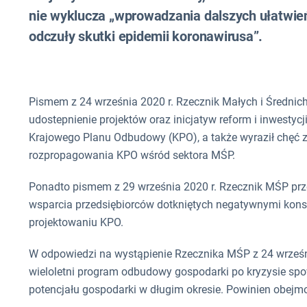
nie wyklucza „wprowadzania dalszych ułatwień
odczuły skutki epidemii koronawirusa”.
Pismem z 24 września 2020 r. Rzecznik Małych i Średnic
udostepnienie projektów oraz inicjatyw reform i inwesty
Krajowego Planu Odbudowy (KPO), a także wyraził chęć 
rozpropagowania KPO wśród sektora MŚP.
Ponadto pismem z 29 września 2020 r. Rzecznik MŚP prz
wsparcia przedsiębiorców dotkniętych negatywnymi kons
projektowaniu KPO.
W odpowiedzi na wystąpienie Rzecznika MŚP z 24 wrześni
wieloletni program odbudowy gospodarki po kryzysie 
potencjału gospodarki w długim okresie. Powinien obejm