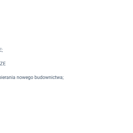
E;
OZE
pierania nowego budownictwa;