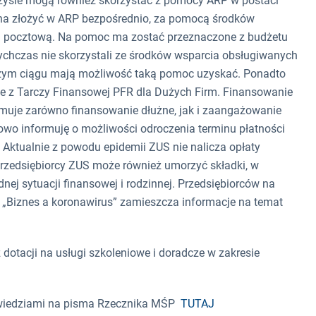
yzysie mogą również skorzystać z pomocy ARP w postaci
żna złożyć w ARP bezpośrednio, za pomocą środków
gą pocztową. Na pomoc ma zostać przeznaczone z budżetu
dotychczas nie skorzystali ze środków wsparcia obsługiwanych
lszym ciągu mają możliwość taką pomoc uzyskać. Ponadto
e z Tarczy Finansowej PFR dla Dużych Firm. Finansowanie
jmuje zarówno finansowanie dłużne, jak i zaangażowanie
owo informuję o możliwości odroczenia terminu płatności
. Aktualnie z powodu epidemii ZUS nie nalicza opłaty
rzedsiębiorcy ZUS może również umorzyć składki, w
dnej sytuacji finansowej i rodzinnej. Przedsiębiorców na
e „Biznes a koronawirus” zamieszcza informacje na temat
 dotacji na usługi szkoleniowe i doradcze w zakresie
powiedziami na pisma Rzecznika MŚP
TUTAJ