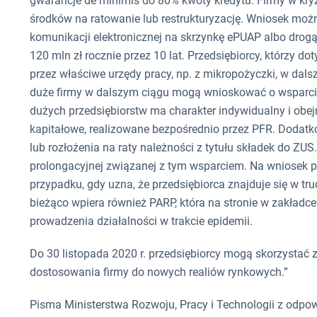
gwarancje de minimis do 80% kwoty kredytu. Firmy w kr
środków na ratowanie lub restrukturyzację. Wniosek mo
komunikacji elektronicznej na skrzynkę ePUAP albo dro
120 mln zł rocznie przez 10 lat. Przedsiębiorcy, którzy 
przez właściwe urzędy pracy, np. z mikropożyczki, w da
duże firmy w dalszym ciągu mogą wnioskować o wsparci
dużych przedsiębiorstw ma charakter indywidualny i obe
kapitałowe, realizowane bezpośrednio przez PFR. Dodatk
lub rozłożenia na raty należności z tytułu składek do ZUS
prolongacyjnej związanej z tym wsparciem. Na wniosek p
przypadku, gdy uzna, że przedsiębiorca znajduje się w tru
bieżąco wpiera również PARP, która na stronie w zakładc
prowadzenia działalności w trakcie epidemii.
Do 30 listopada 2020 r. przedsiębiorcy mogą skorzystać z
dostosowania firmy do nowych realiów rynkowych.”
Pisma Ministerstwa Rozwoju, Pracy i Technologii z od