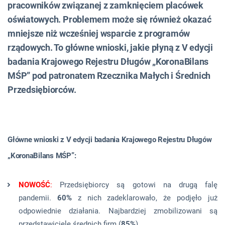
pracowników związanej z zamknięciem placówek
oświatowych. Problemem może się również okazać
mniejsze niż wcześniej wsparcie z programów
rządowych. To główne wnioski, jakie płyną z V edycji
badania Krajowego Rejestru Długów „KoronaBilans
MŚP” pod patronatem Rzecznika Małych i Średnich
Przedsiębiorców.
Główne wnioski z V edycji badania Krajowego Rejestru Długów
„KoronaBilans MŚP”:
NOWOŚĆ
:
Przedsiębiorcy są gotowi na drugą falę
pandemii.
60%
z nich zadeklarowało, że podjęło już
odpowiednie działania. Najbardziej zmobilizowani są
przedstawiciele średnich firm (
85%
).