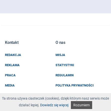
Zapisz się do naszego newslettera
Kontakt
O nas
EMAIL
REDAKCJA
MISJA
IMIĘ I NAZWISKO
REKLAMA
STATYSTYKI
PRACA
REGULAMIN
MEDIA
POLITYKA PRYWATNOŚCI
KOD Z OBRAZKA
Ta strona używa ciasteczek (cookies), dzięki którym nasz serwis może
działać lepiej.
Dowiedz się więcej
Rozumiem