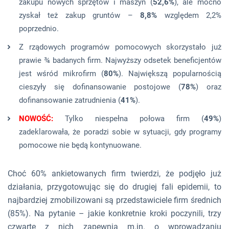
zakupu nowych sprzętów i maszyn (
52,6%
), ale mocno
zyskał też zakup gruntów –
8,8%
względem 2,2%
poprzednio.
Z rządowych programów pomocowych skorzystało już
prawie ¾ badanych firm. Najwyższy odsetek beneficjentów
jest wśród mikrofirm (
80%
). Największą popularnością
cieszyły się dofinansowanie postojowe (
78%
) oraz
dofinansowanie zatrudnienia (
41%
).
NOWOŚĆ:
Tylko niespełna połowa firm (
49%
)
zadeklarowała, że poradzi sobie w sytuacji, gdy programy
pomocowe nie będą kontynuowane.
Choć 60% ankietowanych firm twierdzi, że podjęło już
działania, przygotowując się do drugiej fali epidemii, to
najbardziej zmobilizowani są przedstawiciele firm średnich
(85%). Na pytanie – jakie konkretnie kroki poczynili, trzy
czwarte z nich zapewnia m.in. o wprowadzaniu