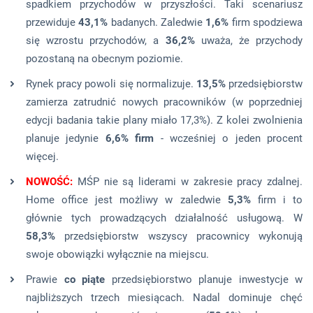
spadkiem przychodów w przyszłości. Taki scenariusz
przewiduje
43,1%
badanych. Zaledwie
1,6%
firm spodziewa
się wzrostu przychodów, a
36,2%
uważa, że przychody
pozostaną na obecnym poziomie.
Rynek pracy powoli się normalizuje.
13,5%
przedsiębiorstw
zamierza zatrudnić nowych pracowników (w poprzedniej
edycji badania takie plany miało 17,3%). Z kolei zwolnienia
planuje jedynie
6,6% firm
- wcześniej o jeden procent
więcej.
NOWOŚĆ:
MŚP nie są liderami w zakresie pracy zdalnej.
Home office jest możliwy w zaledwie
5,3%
firm i to
głównie tych prowadzących działalność usługową. W
58,3%
przedsiębiorstw wszyscy pracownicy wykonują
swoje obowiązki wyłącznie na miejscu.
Prawie
co piąte
przedsiębiorstwo planuje inwestycje w
najbliższych trzech miesiącach. Nadal dominuje chęć