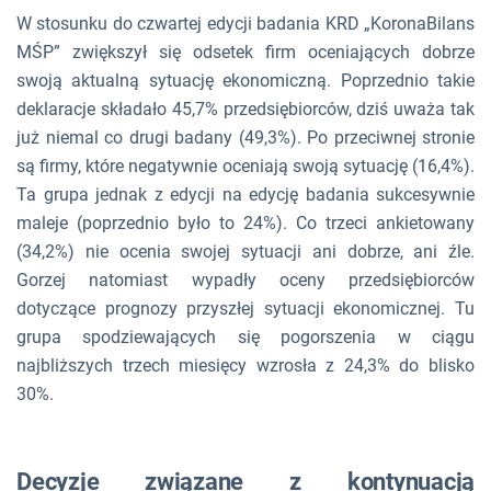
W stosunku do czwartej edycji badania KRD „KoronaBilans
MŚP” zwiększył się odsetek firm oceniających dobrze
swoją aktualną sytuację ekonomiczną. Poprzednio takie
deklaracje składało 45,7% przedsiębiorców, dziś uważa tak
już niemal co drugi badany (49,3%). Po przeciwnej stronie
są firmy, które negatywnie oceniają swoją sytuację (16,4%).
Ta grupa jednak z edycji na edycję badania sukcesywnie
maleje (poprzednio było to 24%). Co trzeci ankietowany
(34,2%) nie ocenia swojej sytuacji ani dobrze, ani źle.
Gorzej natomiast wypadły oceny przedsiębiorców
dotyczące prognozy przyszłej sytuacji ekonomicznej. Tu
grupa spodziewających się pogorszenia w ciągu
najbliższych trzech miesięcy wzrosła z 24,3% do blisko
30%.
Decyzje związane z kontynuacją