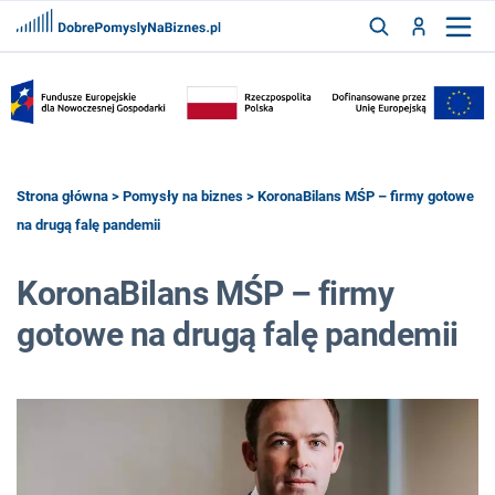
FRANCZYZY
AKTUALNOŚCI
CYFRYZACJA
SZUKAJ
Strona główna
>
Pomysły na biznes
> KoronaBilans MŚP – firmy gotowe
na drugą falę pandemii
ZALOGUJ
KoronaBilans MŚP – firmy
gotowe na drugą falę pandemii
ZAREJESTRUJ