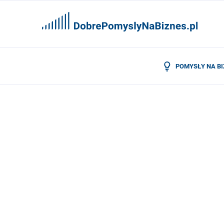
POMYSŁY NA B