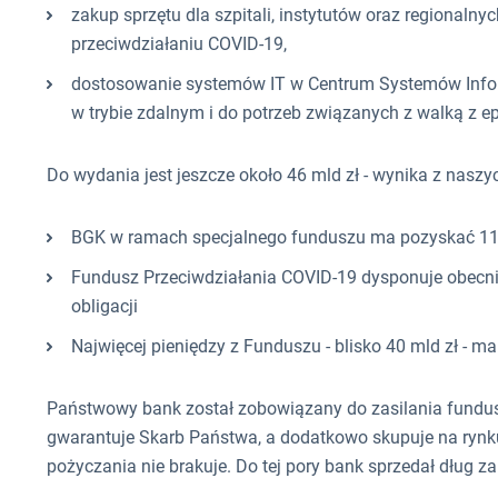
zakup sprzętu dla szpitali, instytutów oraz regionaln
przeciwdziałaniu COVID-19,
dostosowanie systemów IT w Centrum Systemów Infor
w trybie zdalnym i do potrzeb związanych z walką z 
Do wydania jest jeszcze około 46 mld zł - wynika z naszy
BGK w ramach specjalnego funduszu ma pozyskać 112,5
Fundusz Przeciwdziałania COVID-19 dysponuje obecnie 
obligacji
Najwięcej pieniędzy z Funduszu - blisko 40 mld zł - ma
Państwowy bank został zobowiązany do zasilania fundus
gwarantuje Skarb Państwa, a dodatkowo skupuje na rynk
pożyczania nie brakuje. Do tej pory bank sprzedał dług za