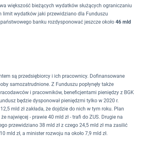
okrywa większość bieżących wydatków służących ograniczaniu
 limit wydatków jaki przewidziano dla Funduszu
m państwowego banku rozdysponować jeszcze około
46 mld
ntem są przedsiębiorcy i ich pracownicy. Dofinansowane
osoby samozatrudnione. Z Funduszu popłynęły także
pracodawców i pracowników, beneficjentami pieniędzy z BGK
Fundusz będzie dysponował pieniędzmi tylko w 2020 r.
,5 mld zł zakłada, że dojdzie do nich w tym roku. Plan
 najwięcej - prawie 40 mld zł - trafi do ZUS. Drugie na
rego przewidziano 38 mld zł z czego 24,5 mld zł ma zasilić
0 mld zł, a minister rozwoju na około 7,9 mld zł.