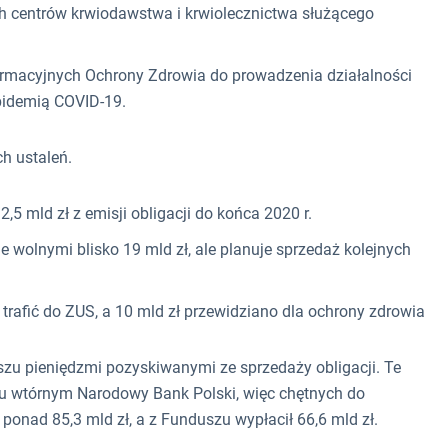
ych centrów krwiodawstwa i krwiolecznictwa służącego
macyjnych Ochrony Zdrowia do prowadzenia działalności
epidemią COVID-19.
ch ustaleń.
 mld zł z emisji obligacji do końca 2020 r.
wolnymi blisko 19 mld zł, ale planuje sprzedaż kolejnych
 trafić do ZUS, a 10 mld zł przewidziano dla ochrony zdrowia
zu pieniędzmi pozyskiwanymi ze sprzedaży obligacji. Te
u wtórnym Narodowy Bank Polski, więc chętnych do
 ponad 85,3 mld zł, a z Funduszu wypłacił 66,6 mld zł.