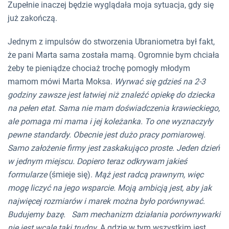
Zupełnie inaczej będzie wyglądała moja sytuacja, gdy się
już zakończą.
Jednym z impulsów do stworzenia Ubraniometra był fakt,
że pani Marta sama została mamą. Ogromnie bym chciała
żeby te pieniądze chociaż trochę pomogły młodym
mamom mówi Marta Moksa.
Wyrwać się gdzieś na 2-3
godziny zawsze jest łatwiej niż znaleźć opiekę do dziecka
na pełen etat. Sama nie mam doświadczenia krawieckiego,
ale pomaga mi mama i jej koleżanka. To one wyznaczyły
pewne standardy. Obecnie jest dużo pracy pomiarowej.
Samo założenie firmy jest zaskakująco proste. Jeden dzień
w jednym miejscu. Dopiero teraz odkrywam jakieś
formularze
(śmieje się).
Mąż jest radcą prawnym, więc
mogę liczyć na jego wsparcie. Moją ambicją jest, aby jak
najwięcej rozmiarów i marek można było porównywać.
Budujemy bazę. Sam mechanizm działania porównywarki
nie jest wcale taki trudny.
A gdzie w tym wszystkim jest