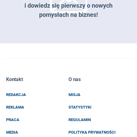
i dowiedz się pierwszy o nowych
pomysłach na biznes!
Zapisz się do naszego newslettera
Kontakt
O nas
EMAIL
REDAKCJA
MISJA
IMIĘ I NAZWISKO
REKLAMA
STATYSTYKI
PRACA
REGULAMIN
MEDIA
POLITYKA PRYWATNOŚCI