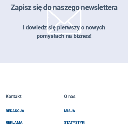
Zapisz się do naszego newslettera
i dowiedz się pierwszy o nowych
pomysłach na biznes!
Zapisz się do naszego newslettera
Kontakt
O nas
EMAIL
REDAKCJA
MISJA
IMIĘ I NAZWISKO
REKLAMA
STATYSTYKI