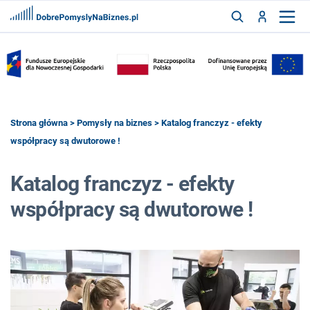
FRANCZYZY
AKTUALNOŚCI
CYFRYZACJA
SZUKAJ
Strona główna
>
Pomysły na biznes
> Katalog franczyz - efekty
współpracy są dwutorowe !
ZALOGUJ
Katalog franczyz - efekty
współpracy są dwutorowe !
ZAREJESTRUJ