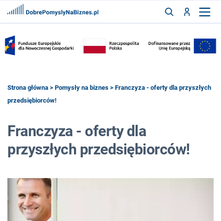
FRANCZYZY
AKTUALNOŚCI
CYFRYZACJA
SZUKAJ
Strona główna
>
Pomysły na biznes
> Franczyza - oferty dla przyszłych
przedsiębiorców!
ZALOGUJ
Franczyza - oferty dla
przyszłych przedsiębiorców!
ZAREJESTRUJ