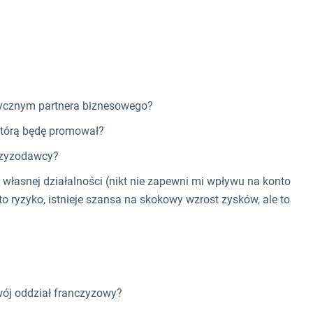
ycznym partnera biznesowego?
 którą będę promował?
czyzodawcy?
łasnej działalności (nikt nie zapewni mi wpływu na konto
to ryzyko, istnieje szansa na skokowy wzrost zysków, ale to
?
ój oddział franczyzowy?