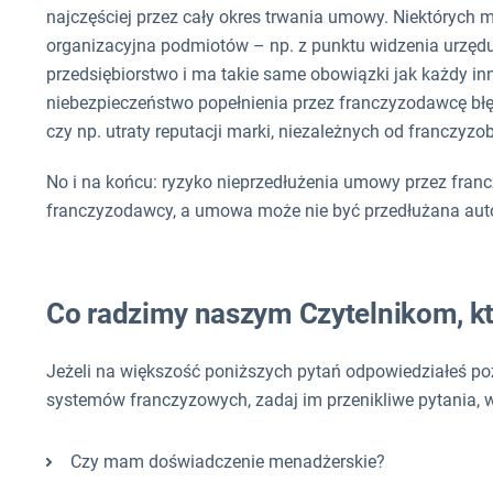
najczęściej przez cały okres trwania umowy. Niektórych m
organizacyjna podmiotów – np. z punktu widzenia urzęd
przedsiębiorstwo i ma takie same obowiązki jak każdy in
niebezpieczeństwo popełnienia przez franczyzodawcę błę
czy np. utraty reputacji marki, niezależnych od franczyzob
No i na końcu: ryzyko nieprzedłużenia umowy przez fran
franczyzodawcy, a umowa może nie być przedłużana aut
Co radzimy naszym Czytelnikom, kt
Jeżeli na większość poniższych pytań odpowiedziałeś po
systemów franczyzowych, zadaj im przenikliwe pytania, 
Czy mam doświadczenie menadżerskie?