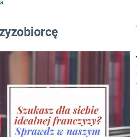
cę
czyzobiorcę