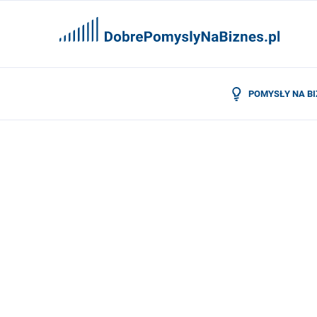
POMYSŁY NA B