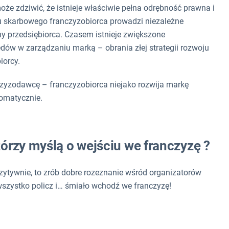
oże zdziwić, że istnieje właściwie pełna odrębność prawna i
u skarbowego franczyzobiorca prowadzi niezależne
ny przedsiębiorca. Czasem istnieje zwiększone
dów w zarządzaniu marką – obrania złej strategii rozwoju
iorcy.
czyzodawcę – franczyzobiorca niejako rozwija markę
omatycznie.
órzy myślą o wejściu we franczyzę ?
zytywnie, to zrób dobre rozeznanie wśród organizatorów
wszystko policz i… śmiało wchodź we franczyzę!