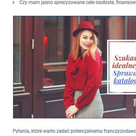
Czy mam jasno sprecyzowane cele osobiste, finansow
Pytania, które warto zadać potencjalnemu franczyzodawcy