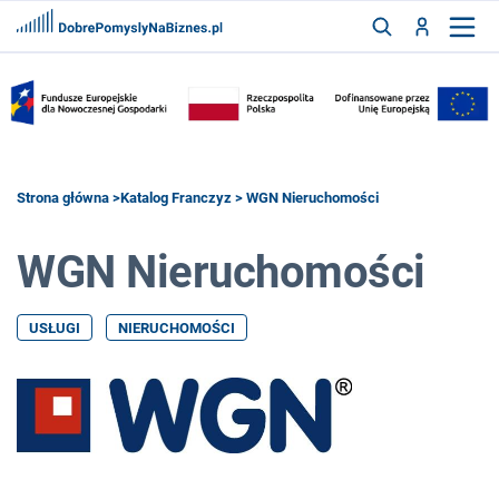
FRANCZYZY
AKTUALNOŚCI
CYFRYZACJA
SZUKAJ
Strona główna
>
Katalog Franczyz
> WGN Nieruchomości
WGN Nieruchomości
ZALOGUJ
USŁUGI
NIERUCHOMOŚCI
ZAREJESTRUJ