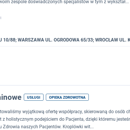
swoim zespole doświadczonych specjalistów w tym z wykształ...
I
 10/88; WARSZAWA UL. OGRODOWA 65/33; WROCŁAW UL. K
minowe
USŁUGI
OPIEKA ZDROWOTNA
owaliśmy wyjątkową ofertę współpracy, skierowaną do osób c
t z holistycznym podejściem do Pacjenta, dzięki któremu jeste
Zdrowia naszych Pacjentów. Kroplówki wit...