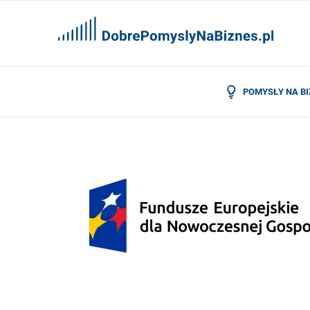
POMYSŁY NA B