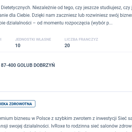
Dietetycznych. Niezależnie od tego, czy jeszcze studiujesz, czy
zanie dla Ciebie. Dzięki nam zaczniesz lub rozwiniesz swój bi
 działalności – od momentu rozpoczęcia (wybór p...
I
JEDNOSTKI WŁASNE
LICZBA FRANCZYZ
10
20
, 87-400 GOLUB DOBRZYŃ
IEKA ZDROWOTNA
emium biznesu w Polsce z szybkim zwrotem z inwestycji Sieć 
sji swojej działalności. IvRoxe to rodzinna sieć salonów zdro