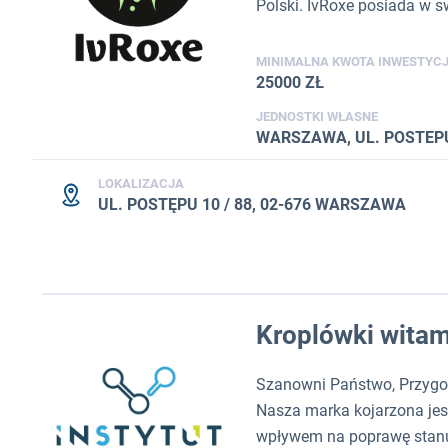
Polski. IvRoxe posiada w 
MINIMALNA KWOTA INWESTYCJ
25000 ZŁ
JEDNOSTKI WŁASNE
WARSZAWA, UL. POSTEPU
LOKALIZACJA
UL. POSTĘPU 10 / 88, 02-676 WARSZAWA
Kroplówki wita
Szanowni Państwo, Przygot
Nasza marka kojarzona jes
wpływem na poprawę stanu 