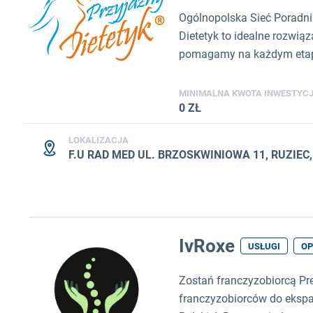
Ogólnopolska Sieć Poradni 
Dietetyk to idealne rozwią
pomagamy na każdym etapie
MINIMALNA KWOTA INWESTYCJ
0 ZŁ
LOKALIZACJA
F.U RAD MED UL. BRZOSKWINIOWA 11, RUZIEC
IvRoxe
USŁUGI
OP
Zostań franczyzobiorcą Pr
franczyzobiorców do ekspan