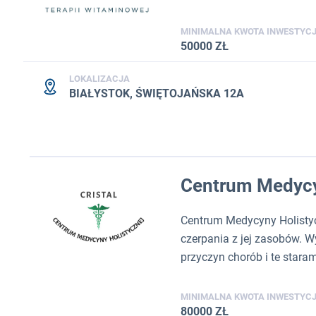
MINIMALNA KWOTA INWESTYCJ
50000 ZŁ
LOKALIZACJA
BIAŁYSTOK, ŚWIĘTOJAŃSKA 12A
Centrum Medycyn
Centrum Medycyny Holistyc
czerpania z jej zasobów. W
przyczyn chorób i te stara
MINIMALNA KWOTA INWESTYCJ
80000 ZŁ