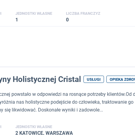
I
JEDNOSTKI WŁASNE
LICZBA FRANCZYZ
1
0
y Holistycznej Cristal
USŁUGI
OPIEKA ZDR
znej powstało w odpowiedzi na rosnące potrzeby klientów.Od dw
yróżnia nas holistyczne podejście do człowieka, traktowanie go
my się likwidować. Doskonałe wyniki i zadowole...
I
JEDNOSTKI WŁASNE
2 KATOWICE, WARSZAWA