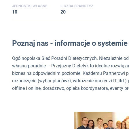
JEDNOSTKI WŁASNE
LICZBA FRANCZYZ
10
20
Poznaj nas - informacje o systemi
Ogólnopolska Sieć Poradni Dietetycznych. Niezależnie od t
własną poradnię – Przyjazny Dietetyk to idealne rozwiąza
biznes na odpowiednim poziomie. Każdemu Partnerowi 
rozpoczęcia (wybór placówki, wdrożenie narzędzi IT, itd
offline i online, doradztwo, opieka koordynatora, eventy p