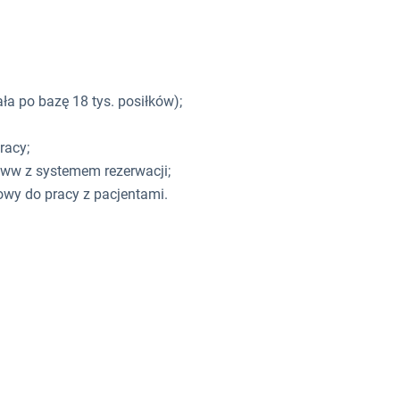
ała po bazę 18 tys. posiłków);
racy;
ww z systemem rezerwacji;
wy do pracy z pacjentami.