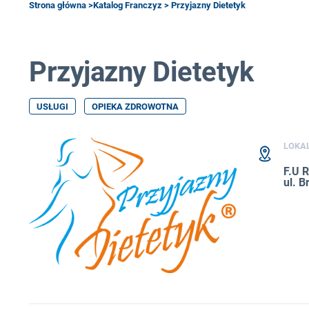
Strona główna
>
Katalog Franczyz
> Przyjazny Dietetyk
Przyjazny Dietetyk
USŁUGI
OPIEKA ZDROWOTNA
LOKA
F.U 
ul. 