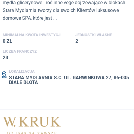
mydła glicerynowe i roślinne vege dojrzewające w blokach.
Stara Mydlarnia tworzy dla swoich Klientów luksusowe
domowe SPA, które jest ...
MINIMALNA KWOTA INWESTYCJI
JEDNOSTKI WŁASNE
0 ZŁ
2
LICZBA FRANCZYZ
28
LOKALIZACJA
STARA MYDLARNIA S.C. UL. BARWINKOWA 27, 86-005
BIAŁE BŁOTA