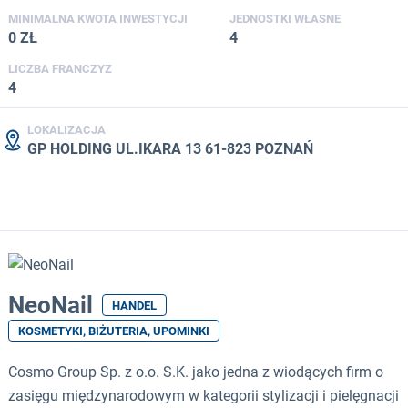
MINIMALNA KWOTA INWESTYCJI
JEDNOSTKI WŁASNE
0 ZŁ
4
LICZBA FRANCZYZ
4
LOKALIZACJA
GP HOLDING UL.IKARA 13 61-823 POZNAŃ
NeoNail
HANDEL
KOSMETYKI, BIŻUTERIA, UPOMINKI
Cosmo Group Sp. z o.o. S.K. jako jedna z wiodących firm o
zasięgu międzynarodowym w kategorii stylizacji i pielęgnacji