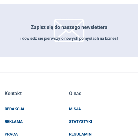
Zapisz się do naszego newslettera
i dowiedz się pierwszy o nowych pomysłach na biznes!
Zapisz się do naszego newslettera
Kontakt
O nas
EMAIL
REDAKCJA
MISJA
IMIĘ I NAZWISKO
REKLAMA
STATYSTYKI
PRACA
REGULAMIN