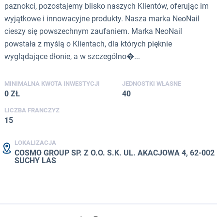
paznokci, pozostajemy blisko naszych Klientów, oferując im
wyjątkowe i innowacyjne produkty. Nasza marka NeoNail
cieszy się powszechnym zaufaniem. Marka NeoNail
powstała z myślą o Klientach, dla których pięknie
wyglądające dłonie, a w szczególno�...
MINIMALNA KWOTA INWESTYCJI
JEDNOSTKI WŁASNE
0 ZŁ
40
LICZBA FRANCZYZ
15
LOKALIZACJA
COSMO GROUP SP. Z O.O. S.K. UL. AKACJOWA 4, 62-002
SUCHY LAS