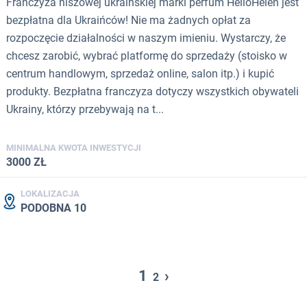
Franczyza niszowej ukraińskiej marki perfum HelloHelen jest
bezpłatna dla Ukraińców! Nie ma żadnych opłat za
rozpoczęcie działalności w naszym imieniu. Wystarczy, że
chcesz zarobić, wybrać platformę do sprzedaży (stoisko w
centrum handlowym, sprzedaż online, salon itp.) i kupić
produkty. Bezpłatna franczyza dotyczy wszystkich obywateli
Ukrainy, którzy przebywają na t...
MINIMALNA KWOTA INWESTYCJI
3000 ZŁ
LOKALIZACJA
PODOBNA 10
1
›
2