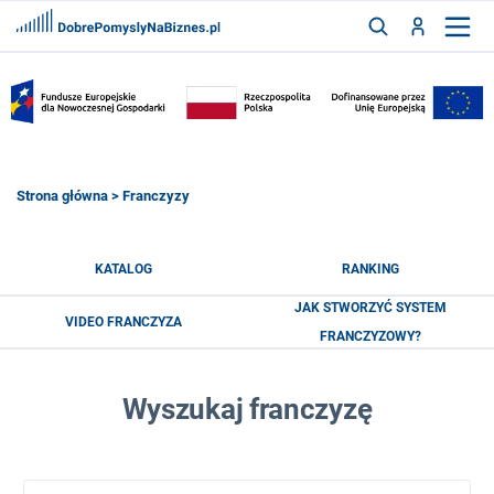
FRANCZYZY
AKTUALNOŚCI
CYFRYZACJA
SZUKAJ
Strona główna
> Franczyzy
ZALOGUJ
KATALOG
RANKING
JAK STWORZYĆ SYSTEM
VIDEO FRANCZYZA
ZAREJESTRUJ
FRANCZYZOWY?
Wyszukaj franczyzę