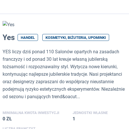
Yes
HANDEL
KOSMETYKI, BIŻUTERIA, UPOMINKI
YES liczy dziś ponad 110 Salonów opartych na zasadach
franczyzy i od ponad 30 lat kreuje własną jubilerską
tożsamość i rozpoznawalny styl. Wytycza nowe kierunki,
kontynuując najlepsze jubilerskie tradycje. Nasi projektanci
oraz designerzy zapraszani do współpracy nieustannie
podejmują ryzyko estetycznych eksperymentów. Niezależnie
od sezonu i panujących trend&oacut...
MINIMALNA KWOTA INWESTYCJI
JEDNOSTKI WŁASNE
0 ZŁ
1
LICZBA FRANCZYZ