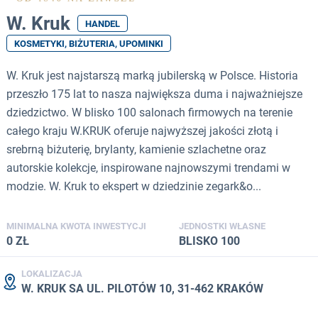
W. Kruk
HANDEL
KOSMETYKI, BIŻUTERIA, UPOMINKI
W. Kruk jest najstarszą marką jubilerską w Polsce. Historia
przeszło 175 lat to nasza największa duma i najważniejsze
dziedzictwo. W blisko 100 salonach firmowych na terenie
całego kraju W.KRUK oferuje najwyższej jakości złotą i
srebrną biżuterię, brylanty, kamienie szlachetne oraz
autorskie kolekcje, inspirowane najnowszymi trendami w
modzie. W. Kruk to ekspert w dziedzinie zegark&o...
MINIMALNA KWOTA INWESTYCJI
JEDNOSTKI WŁASNE
0 ZŁ
BLISKO 100
LOKALIZACJA
W. KRUK SA UL. PILOTÓW 10, 31-462 KRAKÓW