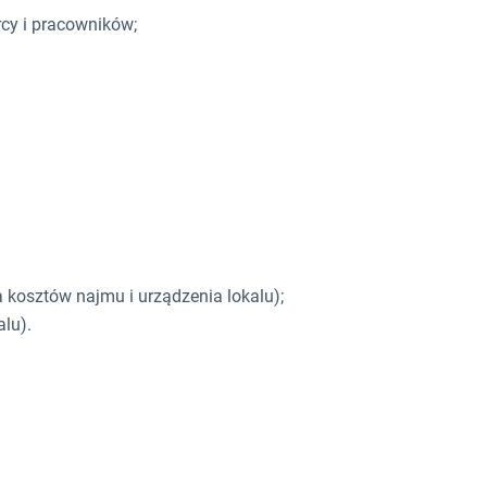
rcy i pracowników;
a kosztów najmu i urządzenia lokalu);
lu).