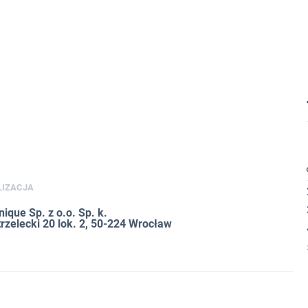
LIZACJA
ique Sp. z o.o. Sp. k.
trzelecki 20 lok. 2, 50-224 Wrocław