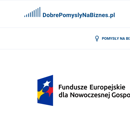
POMYSŁY NA B