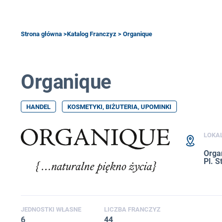
Strona główna
>
Katalog Franczyz
> Organique
Organique
HANDEL
KOSMETYKI, BIŻUTERIA, UPOMINKI
LOKA
Organ
Pl. S
JEDNOSTKI WŁASNE
LICZBA FRANCZYZ
6
44