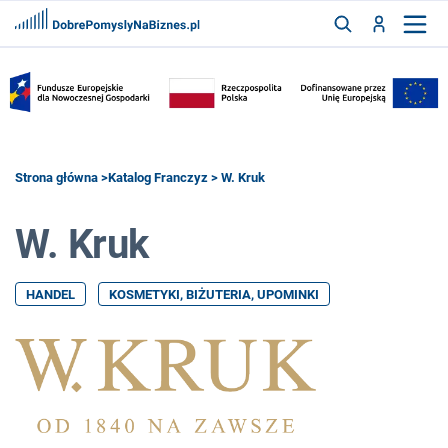
FRANCZYZY
AKTUALNOŚCI
CYFRYZACJA
SZUKAJ
Strona główna
>
Katalog Franczyz
> W. Kruk
W. Kruk
ZALOGUJ
HANDEL
KOSMETYKI, BIŻUTERIA, UPOMINKI
ZAREJESTRUJ