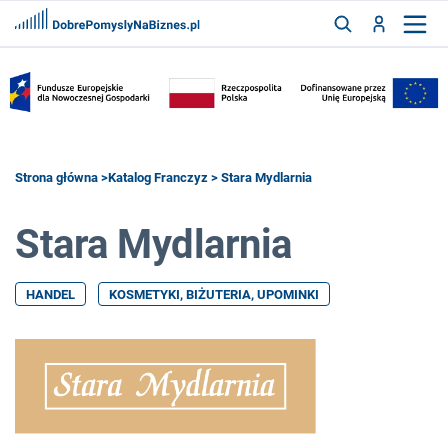
FRANCZYZY
AKTUALNOŚCI
CYFRYZACJA
SZUKAJ
Strona główna
>
Katalog Franczyz
> Stara Mydlarnia
Stara Mydlarnia
ZALOGUJ
HANDEL
KOSMETYKI, BIŻUTERIA, UPOMINKI
ZAREJESTRUJ