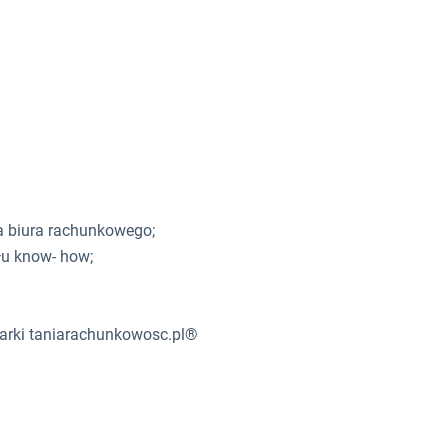
a biura rachunkowego;
u know- how;
 marki taniarachunkowosc.pl®