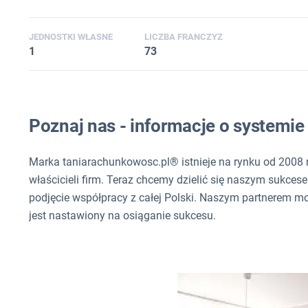
JEDNOSTKI WŁASNE
LICZBA FRANCZYZ
1
73
Poznaj nas - informacje o systemi
Marka taniarachunkowosc.pl® istnieje na rynku od 2008 r
właścicieli firm. Teraz chcemy dzielić się naszym sukce
podjęcie współpracy z całej Polski. Naszym partnerem m
jest nastawiony na osiąganie sukcesu.