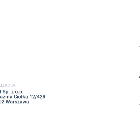
LIZACJA
 Sp. z o.o.
Erazma Ciołka 12/428
02 Warszawa