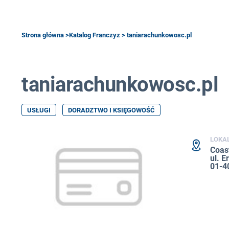
Strona główna
>
Katalog Franczyz
> taniarachunkowosc.pl
taniarachunkowosc.pl
USŁUGI
DORADZTWO I KSIĘGOWOŚĆ
LOKA
Coast
ul. 
01-4