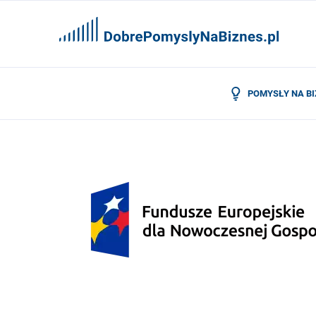
POMYSŁY NA B