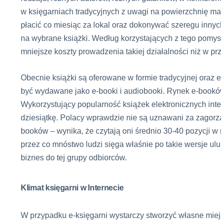
w księgarniach tradycyjnych z uwagi na powierzchnię m
płacić co miesiąc za lokal oraz dokonywać szeregu innych
na wybrane książki. Według korzystających z tego pomysł
mniejsze koszty prowadzenia takiej działalności niż w pr
Obecnie książki są oferowane w formie tradycyjnej oraz e
być wydawane jako e-booki i audiobooki. Rynek e-booków
Wykorzystujący popularność książek elektronicznych int
dziesiątkę. Polacy wprawdzie nie są uznawani za zagorz
booków – wynika, że czytają oni średnio 30-40 pozycji w 
przez co mnóstwo ludzi sięga właśnie po takie wersje ul
biznes do tej grupy odbiorców.
Klimat księgarni w Internecie
W przypadku e-księgarni wystarczy stworzyć własne miejsc