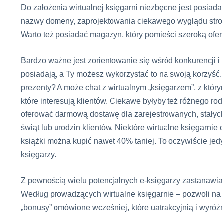
Do założenia wirtualnej księgarni niezbędne jest posiada
nazwy domeny, zaprojektowania ciekawego wyglądu stron
Warto też posiadać magazyn, który pomieści szeroką ofert
Bardzo ważne jest zorientowanie się wśród konkurencji i 
posiadają, a Ty możesz wykorzystać to na swoją korzyś
prezenty? A może chat z wirtualnym „księgarzem”, z który
które interesują klientów. Ciekawe byłyby też różnego rod
oferować darmową dostawę dla zarejestrowanych, stałych
świąt lub urodzin klientów. Niektóre wirtualne księgarni
książki można kupić nawet 40% taniej. To oczywiście jed
księgarzy.
Z pewnością wielu potencjalnych e-księgarzy zastanawia
Według prowadzących wirtualne księgarnie – pozwoli na 
„bonusy” omówione wcześniej, które uatrakcyjnią i wyróżn