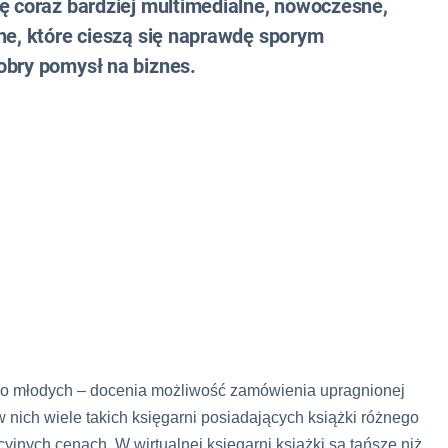
ę coraz bardziej multimedialne, nowoczesne,
ne, które cieszą się naprawdę sporym
obry pomysł na biznes.
kowo młodych – docenia możliwość zamówienia upragnionej
 nich wiele takich księgarni posiadających książki różnego
yjnych cenach. W wirtualnej księgarni książki są tańsze niż