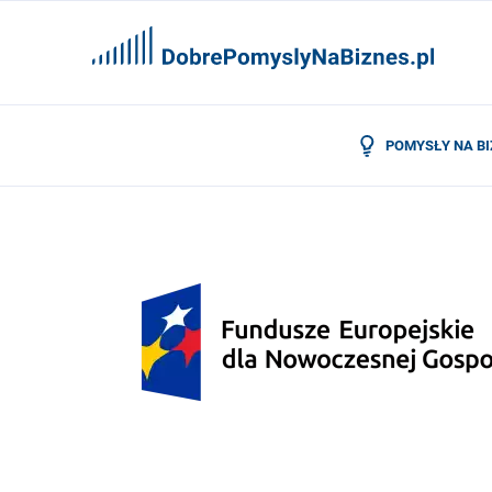
POMYSŁY NA B