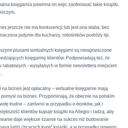
lna księgarnia powinna im więc zaoferować takie książki,
lniczym.
nes jeszcze nie ma konkurencji lub jest ona słaba, bez
naczona jedynie dla kucharzy, miłośników podróży itp.
szymi plusami wirtualnych księgarni są nieograniczone
iedzających księgarnię klientów. Podpowiadają też, że
w rabatowych - wysyłanych w formie
newslettera
miejscem
.
 na biznes jest opłacalny – wirtualne księgarnie mają
i pomysł na biznes. Przypominają, że obecnie na polskim
rawdę trudne – zarówno w przypadku e-booków, jak i
iększość klientów kupuje książki na Allegro i radzą, aby
dowanie daje większe szanse na sukces niż budowanie
masa ludzi chcących kupić książki, a w przypadku nowego