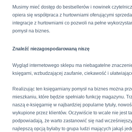
Musimy mieć dostęp do bestsellerów i nowinek czytelnicz
opiera się współpraca z hurtowniami oferującymi sprzeda
integracje z hurtowniami co pozwoli na pełne wykorzystan
pomysł na biznes.
Znaleźć niezagospodarowaną niszę
Wygląd internetowego sklepu ma niebagatelne znaczenie –
księgarni, wzbudzającej zaufanie, ciekawość i ułatwiaj
Realizując ten księgarniany pomysł na biznes można pr
mieszkaniu, które będzie spełniało funkcję magazynu. T
naszą e-księgarnię w najbardziej popularne tytuły, nowo
wykupione przez klientów. Oczywiście to wcale nie jest t
podpowiadają, że warto zastanowić się nad wcześniejsz
najlepszą opcją byłaby to grupa ludzi mających jakąś je