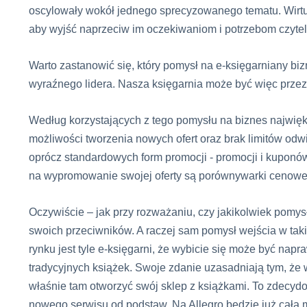
oscylowały wokół jednego sprecyzowanego tematu. Wirtua
aby wyjść naprzeciw im oczekiwaniom i potrzebom czyte
Warto zastanowić się, który pomysł na e-księgarniany biz
wyraźnego lidera. Nasza księgarnia może być więc przez
Według korzystających z tego pomysłu na biznes najwięk
możliwości tworzenia nowych ofert oraz brak limitów odw
oprócz standardowych form promocji - promocji i kuponó
na wypromowanie swojej oferty są porównywarki cenowe
Oczywiście – jak przy rozważaniu, czy jakikolwiek pomysł
swoich przeciwników. A raczej sam pomysł wejścia w tak
rynku jest tyle e-księgarni, że wybicie się może być nap
tradycyjnych książek. Swoje zdanie uzasadniają tym, że w
właśnie tam otworzyć swój sklep z książkami. To zdecy
nowego serwisu od podstaw. Na Allegro będzie już cała 