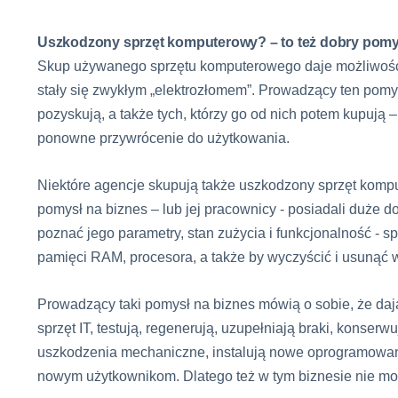
Uszkodzony sprzęt komputerowy? – to też dobry pomy
Skup używanego sprzętu komputerowego daje możliwość
stały się zwykłym „elektrozłomem”. Prowadzący ten pomys
pozyskują, a także tych, którzy go od nich potem kupują 
ponowne przywrócenie do użytkowania.
Niektóre agencje skupują także uszkodzony sprzęt kompu
pomysł na biznes – lub jej pracownicy - posiadali duże d
poznać jego parametry, stan zużycia i funkcjonalność - spr
pamięci RAM, procesora, a także by wyczyścić i usunąć 
Prowadzący taki pomysł na biznes mówią o sobie, że daj
sprzęt IT, testują, regenerują, uzupełniają braki, konser
uszkodzenia mechaniczne, instalują nowe oprogramowani
nowym użytkownikom. Dlatego też w tym biznesie nie może