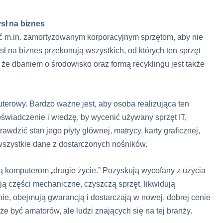
sł na biznes
 m.in. zamortyzowanym korporacyjnym sprzętom, aby nie
ł na biznes przekonują wszystkich, od których ten sprzęt
– że dbaniem o środowisko oraz formą recyklingu jest także
terowy. Bardzo ważne jest, aby osoba realizująca ten
oświadczenie i wiedzę, by wycenić używany sprzęt IT,
awdzić stan jego płyty głównej, matrycy, karty graficznej,
wszystkie dane z dostarczonych nośników.
ą komputerom „drugie życie.” Pozyskują wycofany z użycia
wują części mechaniczne, czyszczą sprzęt, likwidują
e, obejmują gwarancją i dostarczają w nowej, dobrej cenie
 być amatorów, ale ludzi znających się na tej branży.