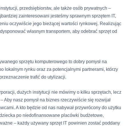
stytucji, przedsiębiorstw, ale także osób prywatnych –
jbardziej zainteresowani jesteśmy sprawnym sprzętem IT,
niu oczywiście jego bieżącej wartości rynkowej. Realizując
to dysponować własnym transportem, aby odebrać sprzęt od
używanego sprzętu komputerowego to dobry pomysł na
 po lokalnym rynku oraz za potencjalnymi partnerami, którzy
rzeznaczenie trafić do utylizacji.
oracji, dużych instytucji nie mówimy o kilku sprzętach, lecz
 – Aby nasz pomysł na biznes rzeczywiście się rozwijał
wcami. A kto będzie od nas nabywał przywrócony do użytku
la dziecka po niedofinansowane placówki budżetowe,
 ważne – każdy używany sprzęt IT powinien zostać poddany