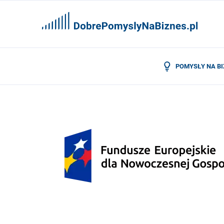
POMYSŁY NA B