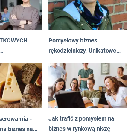
ĄTKOWYCH
Pomysłowy biznes
rękodzielniczy. Unikatowe
WYCH
wzory dla wyjątkowych
klientek
Jak trafić z pomysłem na
erowarnia -
biznes w rynkową niszę
na biznes na