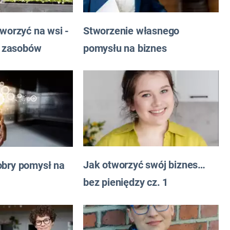
Stworzenie własnego
tworzyć na wsi -
pomysłu na biznes
ej zasobów
Jak otworzyć swój biznes…
obry pomysł na
bez pieniędzy cz. 1