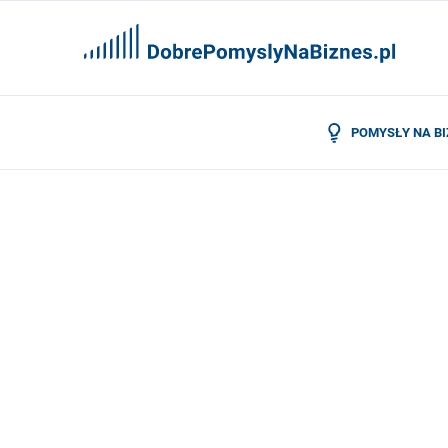
POMYSŁY NA B