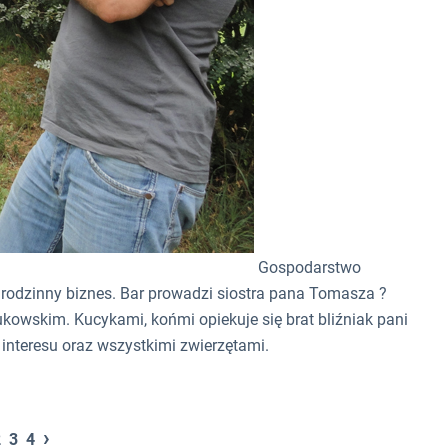
Gospodarstwo
o rodzinny biznes. Bar prowadzi siostra pana Tomasza ?
wskim. Kucykami, końmi opiekuje się brat bliźniak pani
nteresu oraz wszystkimi zwierzętami.
›
2
3
4