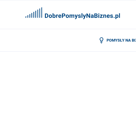
POMYSŁY NA B