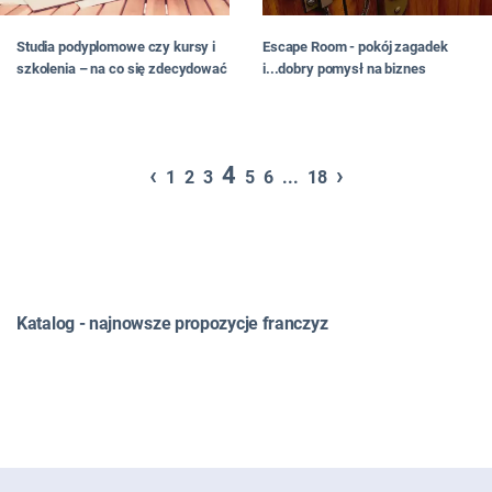
Studia podyplomowe czy kursy i
Escape Room - pokój zagadek
szkolenia – na co się zdecydować
i...dobry pomysł na biznes
‹
4
›
1
2
3
5
6
...
18
Katalog - najnowsze propozycje franczyz