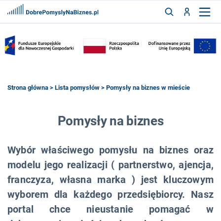
FRANCZYZY
AKTUALNOŚCI
CYFRYZACJA
SZUKAJ
Strona główna
>
Lista pomysłów
> Pomysły na biznes w mieście
ZALOGUJ
Pomysły na biznes
Wybór właściwego pomysłu na biznes oraz
ZAREJESTRUJ
modelu jego realizacji ( partnerstwo, ajencja,
franczyza, własna marka ) jest kluczowym
wyborem dla każdego przedsiębiorcy. Nasz
portal chce nieustanie pomagać w