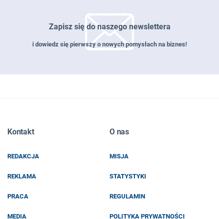
Zapisz się do naszego newslettera
i dowiedz się pierwszy o nowych pomysłach na biznes!
Zapisz się do naszego newslettera
Kontakt
O nas
EMAIL
REDAKCJA
MISJA
IMIĘ I NAZWISKO
REKLAMA
STATYSTYKI
PRACA
REGULAMIN
MEDIA
POLITYKA PRYWATNOŚCI