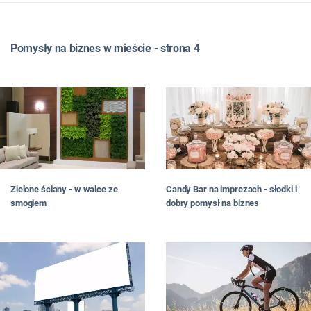
WSZYSTKIE
TOP LISTY
Pomysły na biznes w mieście - strona 4
FRANCZYZA
JAK ZNALEŹĆ POMYSŁ NA BIZNES
JAK OTWORZYĆ BIZNES
JAKI BIZNES PROWADZIĆ
W MIEŚCIE
DLA PAŃ
NA WSI
W DOMU
Zielone ściany - w walce ze
Candy Bar na imprezach - słodki i
W INTERNECIE
smogiem
dobry pomysł na biznes
#RATUJBIZNES
OD CZYTELNIKÓW