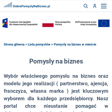
FRANCZYZY
AKTUALNOŚCI
CYFRYZACJA
SZUKAJ
Strona główna
>
Lista pomysłów
> Pomysły na biznes w mieście
ZALOGUJ
Pomysły na biznes
Wybór właściwego pomysłu na biznes oraz
ZAREJESTRUJ
modelu jego realizacji ( partnerstwo, ajencja,
franczyza, własna marka ) jest kluczowym
wyborem dla każdego przedsiębiorcy. Nasz
portal chce nieustanie pomagać w