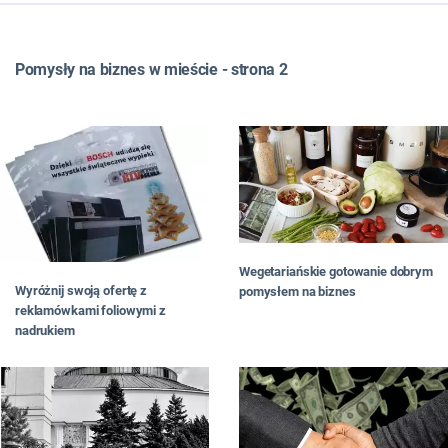
WSZYSTKIE
TOP LISTY
Pomysły na biznes w mieście - strona 2
FRANCZYZA
JAK ZNALEŹĆ POMYSŁ NA BIZNES
JAK OTWORZYĆ BIZNES
JAKI BIZNES PROWADZIĆ
W MIEŚCIE
DLA PAŃ
NA WSI
W DOMU
Wegetariańskie gotowanie dobrym
W INTERNECIE
Wyróżnij swoją ofertę z
pomysłem na biznes
#RATUJBIZNES
reklamówkami foliowymi z
OD CZYTELNIKÓW
nadrukiem