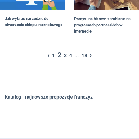
Jak wybrać narzędzie do
Pomysł na biznes: zarabianie na
stworzenia sklepu internetowego
programach partnerskich w
internecie
‹
2
›
1
3
4
...
18
Katalog - najnowsze propozycje franczyz