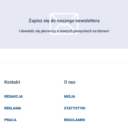
Zapisz się do naszego newslettera
i dowiedz się pierwszy o nowych pomysłach na biznes!
Zapisz się do naszego newslettera
Kontakt
O nas
EMAIL
REDAKCJA
MISJA
IMIĘ I NAZWISKO
REKLAMA
STATYSTYKI
PRACA
REGULAMIN