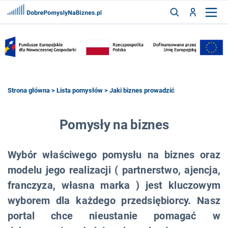
FRANCZYZY
AKTUALNOŚCI
CYFRYZACJA
SZUKAJ
Strona główna
>
Lista pomysłów
> Jaki biznes prowadzić
ZALOGUJ
Pomysły na biznes
Wybór właściwego pomysłu na biznes oraz
ZAREJESTRUJ
modelu jego realizacji ( partnerstwo, ajencja,
franczyza, własna marka ) jest kluczowym
wyborem dla każdego przedsiębiorcy. Nasz
portal chce nieustanie pomagać w