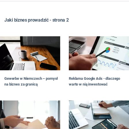
WSZYSTKIE
TOP LISTY
Jaki biznes prowadzić - strona 2
FRANCZYZA
JAK ZNALEŹĆ POMYSŁ NA BIZNES
JAK OTWORZYĆ BIZNES
JAKI BIZNES PROWADZIĆ
W MIEŚCIE
DLA PAŃ
NA WSI
W DOMU
Reklama Google Ads - dlaczego
Gewerbe w Niemczech – pomysł
W INTERNECIE
warto w nią inwestować
na biznes za granicą
#RATUJBIZNES
OD CZYTELNIKÓW