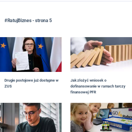
WSZYSTKIE
TOP LISTY
#RatujBiznes - strona 5
FRANCZYZA
JAK ZNALEŹĆ POMYSŁ NA BIZNES
JAK OTWORZYĆ BIZNES
JAKI BIZNES PROWADZIĆ
W MIEŚCIE
DLA PAŃ
NA WSI
W DOMU
Jak złożyć wniosek o
Drugie postojowe już dostępne w
W INTERNECIE
dofinansowanie w ramach tarczy
ZUS
#RATUJBIZNES
finansowej PFR
OD CZYTELNIKÓW