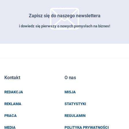
Zapisz się do naszego newslettera
i dowiedz się pierwszy o nowych pomysłach na biznes!
Zapisz się do naszego newslettera
Kontakt
O nas
EMAIL
REDAKCJA
MISJA
IMIĘ I NAZWISKO
REKLAMA
STATYSTYKI
PRACA
REGULAMIN
MEDIA
POLITYKA PRYWATNOŚCI