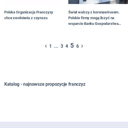
Polska Organizacja Franczyzy
Świat walczy z koronawirusem.
chce zwolnienia z czynszu
Polskie firmy mogą liczyć na
wsparcie Banku Gospodarstwa
Krajowego
‹
5
›
1
...
3
4
6
Katalog - najnowsze propozycje franczyz