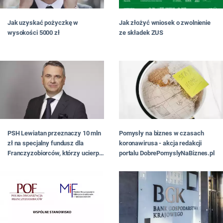
Jak uzyskać pożyczkę w
Jak złożyć wniosek o zwolnienie
wysokości 5000 zł
ze składek ZUS
PSH Lewiatan przeznaczy 10 mln
Pomysły na biznes w czasach
zł na specjalny fundusz dla
koronawirusa - akcja redakcji
Franczyzobiorców, którzy ucierpią
portalu DobrePomyslyNaBiznes.pl
przez pandemię koronawirusa.