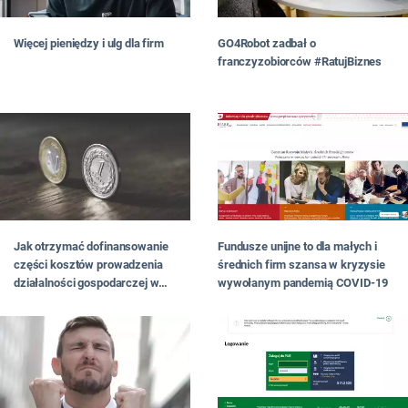
Więcej pieniędzy i ulg dla firm
GO4Robot zadbał o
franczyzobiorców #RatujBiznes
Fundusze unijne to dla małych i
Jak otrzymać dofinansowanie
średnich firm szansa w kryzysie
części kosztów prowadzenia
wywołanym pandemią COVID-19
działalności gospodarczej w
przypadku spadku obrotów
gospodarczych w następstwie
wystąpienia COVID-19