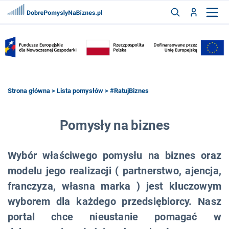
FRANCZYZY
AKTUALNOŚCI
CYFRYZACJA
SZUKAJ
Strona główna
>
Lista pomysłów
> #RatujBiznes
ZALOGUJ
Pomysły na biznes
Wybór właściwego pomysłu na biznes oraz
ZAREJESTRUJ
modelu jego realizacji ( partnerstwo, ajencja,
franczyza, własna marka ) jest kluczowym
wyborem dla każdego przedsiębiorcy. Nasz
portal chce nieustanie pomagać w